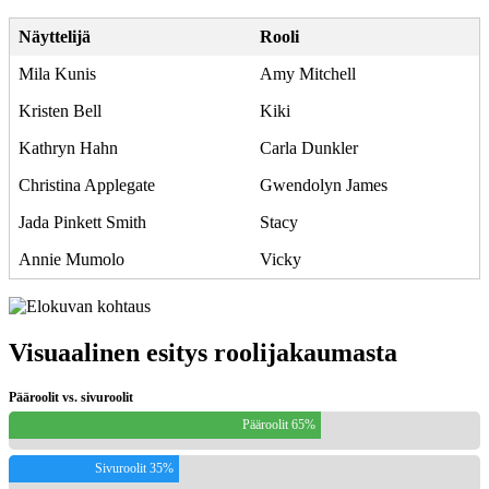
Näyttelijä
Rooli
Mila Kunis
Amy Mitchell
Kristen Bell
Kiki
Kathryn Hahn
Carla Dunkler
Christina Applegate
Gwendolyn James
Jada Pinkett Smith
Stacy
Annie Mumolo
Vicky
Visuaalinen esitys roolijakaumasta
Pääroolit vs. sivuroolit
Pääroolit 65%
Sivuroolit 35%