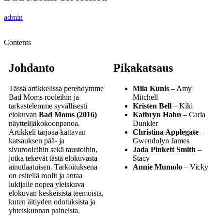
admin
Contents
Johdanto
Pikakatsaus
Tässä artikkelissa perehdymme
Mila Kunis
– Amy
Bad Moms rooleihin ja
Mitchell
tarkastelemme syvällisesti
Kristen Bell
– Kiki
elokuvan
Bad Moms (2016)
Kathryn Hahn
– Carla
näyttelijäkokoonpanoa.
Dunkler
Artikkeli tarjoaa kattavan
Christina Applegate
–
katsauksen pää- ja
Gwendolyn James
sivurooleihin sekä taustoihin,
Jada Pinkett Smith
–
jotka tekevät tästä elokuvasta
Stacy
ainutlaatuisen. Tarkoituksena
Annie Mumolo
– Vicky
on esitellä roolit ja antaa
lukijalle nopea yleiskuva
elokuvan keskeisistä teemoista,
kuten äitiyden odotuksista ja
yhteiskunnan paineista.