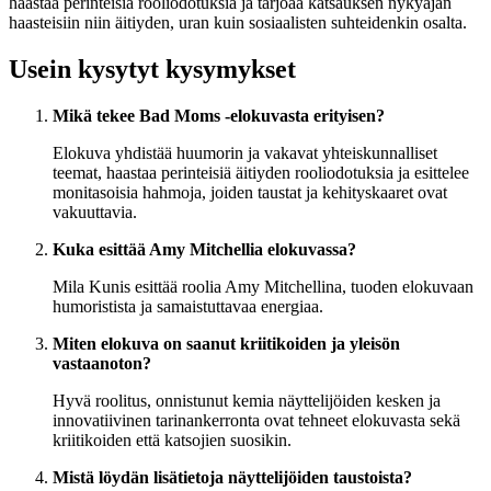
haastaa perinteisiä rooliodotuksia ja tarjoaa katsauksen nykyajan
haasteisiin niin äitiyden, uran kuin sosiaalisten suhteidenkin osalta.
Usein kysytyt kysymykset
Mikä tekee Bad Moms -elokuvasta erityisen?
Elokuva yhdistää huumorin ja vakavat yhteiskunnalliset
teemat, haastaa perinteisiä äitiyden rooliodotuksia ja esittelee
monitasoisia hahmoja, joiden taustat ja kehityskaaret ovat
vakuuttavia.
Kuka esittää Amy Mitchellia elokuvassa?
Mila Kunis esittää roolia Amy Mitchellina, tuoden elokuvaan
humoristista ja samaistuttavaa energiaa.
Miten elokuva on saanut kriitikoiden ja yleisön
vastaanoton?
Hyvä roolitus, onnistunut kemia näyttelijöiden kesken ja
innovatiivinen tarinankerronta ovat tehneet elokuvasta sekä
kriitikoiden että katsojien suosikin.
Mistä löydän lisätietoja näyttelijöiden taustoista?