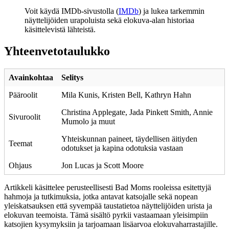
Voit käydä IMDb-sivustolla (
IMDb
) ja lukea tarkemmin
näyttelijöiden urapoluista sekä elokuva-alan historiaa
käsittelevistä lähteistä.
Yhteenvetotaulukko
Avainkohtaa
Selitys
Pääroolit
Mila Kunis, Kristen Bell, Kathryn Hahn
Christina Applegate, Jada Pinkett Smith, Annie
Sivuroolit
Mumolo ja muut
Yhteiskunnan paineet, täydellisen äitiyden
Teemat
odotukset ja kapina odotuksia vastaan
Ohjaus
Jon Lucas ja Scott Moore
Artikkeli käsittelee perusteellisesti Bad Moms rooleissa esitettyjä
hahmoja ja tutkimuksia, jotka antavat katsojalle sekä nopean
yleiskatsauksen että syvempää taustatietoa näyttelijöiden urista ja
elokuvan teemoista. Tämä sisältö pyrkii vastaamaan yleisimpiin
katsojien kysymyksiin ja tarjoamaan lisäarvoa elokuvaharrastajille.