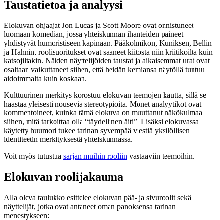
Taustatietoa ja analyysi
Elokuvan ohjaajat Jon Lucas ja Scott Moore ovat onnistuneet
luomaan komedian, jossa yhteiskunnan ihanteiden paineet
yhdistyvät humoristiseen kapinaan. Pääkolmikon, Kuniksen, Bellin
ja Hahnin, roolisuoritukset ovat saaneet kiitosta niin kriitikoilta kuin
katsojiltakin. Näiden näyttelijöiden taustat ja aikaisemmat urat ovat
osaltaan vaikuttaneet siihen, että heidän kemiansa näytöllä tuntuu
aidoimmalta kuin koskaan.
Kulttuurinen merkitys korostuu elokuvan teemojen kautta, sillä se
haastaa yleisesti nousevia stereotypioita. Monet analyytikot ovat
kommentoineet, kuinka tämä elokuva on muuttanut näkökulmaa
siihen, mitä tarkoittaa olla “täydellinen äiti”. Lisäksi elokuvassa
käytetty huumori tukee tarinan syvempää viestiä yksilöllisen
identiteetin merkityksestä yhteiskunnassa.
Voit myös tutustua
sarjan muihin rooliin
vastaaviin teemoihin.
Elokuvan roolijakauma
Alla oleva taulukko esittelee elokuvan pää- ja sivuroolit sekä
näyttelijät, jotka ovat antaneet oman panoksensa tarinan
menestykseen: