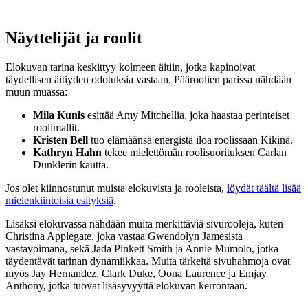
Näyttelijät ja roolit
Elokuvan tarina keskittyy kolmeen äitiin, jotka kapinoivat
täydellisen äitiyden odotuksia vastaan. Pääroolien parissa nähdään
muun muassa:
Mila Kunis
esittää Amy Mitchellia, joka haastaa perinteiset
roolimallit.
Kristen Bell
tuo elämäänsä energistä iloa roolissaan Kikinä.
Kathryn Hahn
tekee mielettömän roolisuorituksen Carlan
Dunklerin kautta.
Jos olet kiinnostunut muista elokuvista ja rooleista,
löydät täältä lisää
mielenkiintoisia esityksiä
.
Lisäksi elokuvassa nähdään muita merkittäviä sivurooleja, kuten
Christina Applegate, joka vastaa Gwendolyn Jamesista
vastavoimana, sekä Jada Pinkett Smith ja Annie Mumolo, jotka
täydentävät tarinan dynamiikkaa. Muita tärkeitä sivuhahmoja ovat
myös Jay Hernandez, Clark Duke, Oona Laurence ja Emjay
Anthony, jotka tuovat lisäsyvyyttä elokuvan kerrontaan.