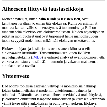
Aiheeseen liittyviä taustaseikkoja
Monet näyttelijät, kuten
Mila Kunis
ja
Kristen Bell
, ovat
kehittyneet urallaan jo ennen tätä elokuvaa. Kunis on esiintynyt
monissa kansainvälisesti menestyneissä tuotannoissa ja Bell on
tunnettu sekä televisio- että elokuvaroolistaan. Näiden näyttelijöiden
pitkät ja monipuoliset urat ovat tarjonneet heille mahdollisuuden
tuoda syvyyttä rooleihinsa, mikä lisää elokuvan uskottavuutta.
Elokuvan ohjaus ja käsikirjoitus ovat saaneet kiitosta useilta
elokuva-alan kriitikoilta. Taustatutkimukset, kuten IMDb:n
näyttelijätietokanta (
IMDb
) ja erilaiset analyysit ovat osoittaneet, että
elokuva onnistuu yhdistämään huumorin ja vakavammat teemat
ainutlaatuisella tavalla.
Yhteenveto
Bad Moms rooleissa esitetään vahvoja ja monitasoisia hahmoja,
joiden tarinat heijastavat modernin yhteiskunnan paineita ja
odotuksia. Pääroolien astut ovat nähneet merkittäviä urakehityksiä,
ja elokuvan onnistunut tasapaino humoristisen ja kriittisen kerronnan
välillä tekee siitä ajankohtaisen ja puhuttavan teoksen. Elokuva