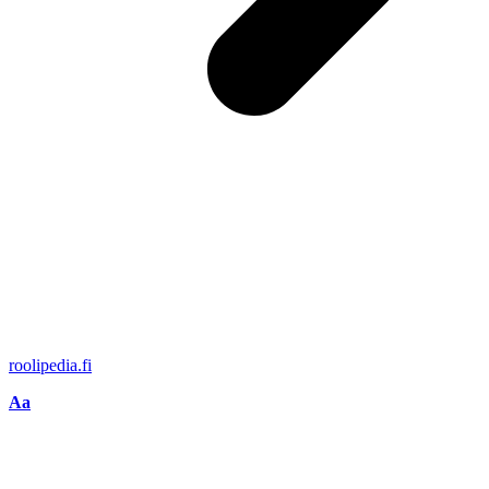
roolipedia.fi
Aa