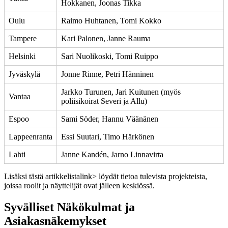
Hokkanen, Joonas Tikka
Oulu
Raimo Huhtanen, Tomi Kokko
Tampere
Kari Palonen, Janne Rauma
Helsinki
Sari Nuolikoski, Tomi Ruippo
Jyväskylä
Jonne Rinne, Petri Hänninen
Jarkko Turunen, Jari Kuitunen (myös
Vantaa
poliisikoirat Severi ja Allu)
Espoo
Sami Söder, Hannu Väänänen
Lappeenranta
Essi Suutari, Timo Härkönen
Lahti
Janne Kandén, Jarno Linnavirta
Lisäksi
tästä artikkelista
link> löydät tietoa tulevista projekteista,
joissa roolit ja näyttelijät ovat jälleen keskiössä.
Syvälliset Näkökulmat ja
Asiakasnäkemykset