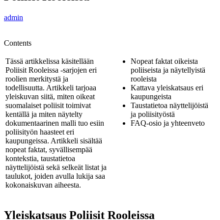
admin
Contents
Tässä artikkelissa käsitellään
Nopeat faktat oikeista
Poliisit Rooleissa -sarjojen eri
poliiseista ja näytellyistä
roolien merkitystä ja
rooleista
todellisuutta. Artikkeli tarjoaa
Kattava yleiskatsaus eri
yleiskuvan siitä, miten oikeat
kaupungeista
suomalaiset poliisit toimivat
Taustatietoa näyttelijöistä
kentällä ja miten näytelty
ja poliisityöstä
dokumentaarinen malli tuo esiin
FAQ-osio ja yhteenveto
poliisityön haasteet eri
kaupungeissa. Artikkeli sisältää
nopeat faktat, syvällisempää
kontekstia, taustatietoa
näyttelijöistä sekä selkeät listat ja
taulukot, joiden avulla lukija saa
kokonaiskuvan aiheesta.
Yleiskatsaus Poliisit Rooleissa