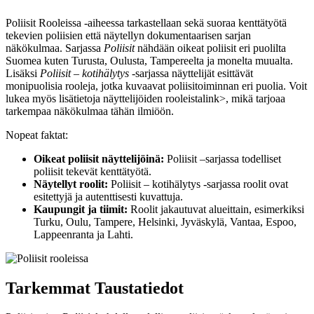
Poliisit Rooleissa -aiheessa tarkastellaan sekä suoraa kenttätyötä
tekevien poliisien että näytellyn dokumentaarisen sarjan
näkökulmaa. Sarjassa
Poliisit
nähdään oikeat poliisit eri puolilta
Suomea kuten Turusta, Oulusta, Tampereelta ja monelta muualta.
Lisäksi
Poliisit – kotihälytys
-sarjassa näyttelijät esittävät
monipuolisia rooleja, jotka kuvaavat poliisitoiminnan eri puolia. Voit
lukea myös
lisätietoja näyttelijöiden rooleista
link>, mikä tarjoaa
tarkempaa näkökulmaa tähän ilmiöön.
Nopeat faktat:
Oikeat poliisit näyttelijöinä:
Poliisit –sarjassa todelliset
poliisit tekevät kenttätyötä.
Näytellyt roolit:
Poliisit – kotihälytys -sarjassa roolit ovat
esitettyjä ja autenttisesti kuvattuja.
Kaupungit ja tiimit:
Roolit jakautuvat alueittain, esimerkiksi
Turku, Oulu, Tampere, Helsinki, Jyväskylä, Vantaa, Espoo,
Lappeenranta ja Lahti.
Tarkemmat Taustatiedot