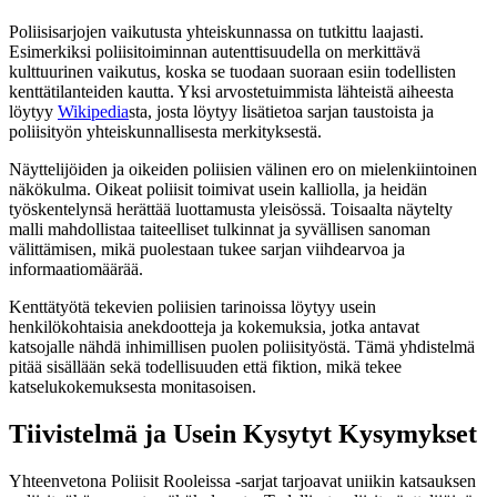
Poliisisarjojen vaikutusta yhteiskunnassa on tutkittu laajasti.
Esimerkiksi poliisitoiminnan autenttisuudella on merkittävä
kulttuurinen vaikutus, koska se tuodaan suoraan esiin todellisten
kenttätilanteiden kautta. Yksi arvostetuimmista lähteistä aiheesta
löytyy
Wikipedia
sta, josta löytyy lisätietoa sarjan taustoista ja
poliisityön yhteiskunnallisesta merkityksestä.
Näyttelijöiden ja oikeiden poliisien välinen ero on mielenkiintoinen
näkökulma. Oikeat poliisit toimivat usein kalliolla, ja heidän
työskentelynsä herättää luottamusta yleisössä. Toisaalta näytelty
malli mahdollistaa taiteelliset tulkinnat ja syvällisen sanoman
välittämisen, mikä puolestaan tukee sarjan viihdearvoa ja
informaatiomäärää.
Kenttätyötä tekevien poliisien tarinoissa löytyy usein
henkilökohtaisia anekdootteja ja kokemuksia, jotka antavat
katsojalle nähdä inhimillisen puolen poliisityöstä. Tämä yhdistelmä
pitää sisällään sekä todellisuuden että fiktion, mikä tekee
katselukokemuksesta monitasoisen.
Tiivistelmä ja Usein Kysytyt Kysymykset
Yhteenvetona Poliisit Rooleissa -sarjat tarjoavat uniikin katsauksen