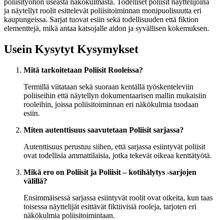
poliisityöhön useasta näkökulmasta. Todelliset poliisit näyttelijöinä
ja näytellyt roolit esittelevät poliisitoiminnan monipuolisuutta eri
kaupungeissa. Sarjat tuovat esiin sekä todellisuuden että fiktion
elementtejä, mikä antaa katsojalle aidon ja syvällisen kokemuksen.
Usein Kysytyt Kysymykset
Mitä tarkoitetaan Poliisit Rooleissa?
Termillä viitataan sekä suoraan kentällä työskenteleviin
poliiseihin että näytellyn dokumentaarisen mallin mukaisiin
rooleihin, joissa poliisitoiminnan eri näkökulmia tuodaan
esiin.
Miten autenttisuus saavutetaan Poliisit sarjassa?
Autenttisuus perustuu siihen, että sarjassa esiintyvät poliisit
ovat todellisia ammattilaisia, jotka tekevät oikeaa kenttätyötä.
Mikä ero on Poliisit ja Poliisit – kotihälytys -sarjojen
välillä?
Ensimmäisessä sarjassa esiintyvät roolit ovat oikeita, kun taas
toisessa näyttelijät esittävät fiktiivisiä rooleja, tarjoten eri
näkökulmia poliisitoimintaan.