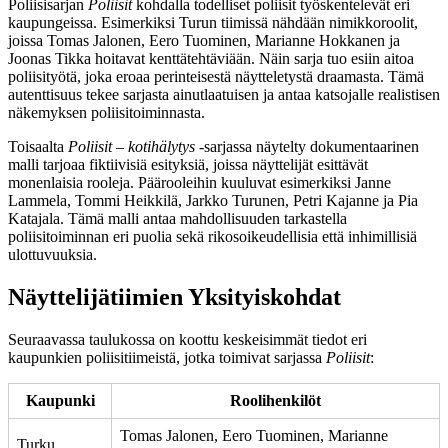
Poliisisarjan
Poliisit
kohdalla todelliset poliisit työskentelevät eri
kaupungeissa. Esimerkiksi Turun tiimissä nähdään nimikkoroolit,
joissa Tomas Jalonen, Eero Tuominen, Marianne Hokkanen ja
Joonas Tikka hoitavat kenttätehtäviään. Näin sarja tuo esiin aitoa
poliisityötä, joka eroaa perinteisestä näytteletystä draamasta. Tämä
autenttisuus tekee sarjasta ainutlaatuisen ja antaa katsojalle realistisen
näkemyksen poliisitoiminnasta.
Toisaalta
Poliisit – kotihälytys
-sarjassa näytelty dokumentaarinen
malli tarjoaa fiktiivisiä esityksiä, joissa näyttelijät esittävät
monenlaisia rooleja. Päärooleihin kuuluvat esimerkiksi Janne
Lammela, Tommi Heikkilä, Jarkko Turunen, Petri Kajanne ja Pia
Katajala. Tämä malli antaa mahdollisuuden tarkastella
poliisitoiminnan eri puolia sekä rikosoikeudellisia että inhimillisiä
ulottuvuuksia.
Näyttelijätiimien Yksityiskohdat
Seuraavassa taulukossa on koottu keskeisimmät tiedot eri
kaupunkien poliisitiimeistä, jotka toimivat sarjassa
Poliisit
:
Kaupunki
Roolihenkilöt
Tomas Jalonen, Eero Tuominen, Marianne
Turku