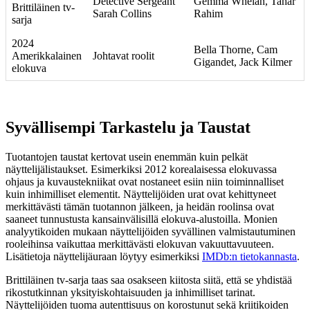
Detective Sergeant
Gemma Whelan, Tahar
Brittiläinen tv-
Sarah Collins
Rahim
sarja
2024
Bella Thorne, Cam
Amerikkalainen
Johtavat roolit
Gigandet, Jack Kilmer
elokuva
Syvällisempi Tarkastelu ja Taustat
Tuotantojen taustat kertovat usein enemmän kuin pelkät
näyttelijälistaukset. Esimerkiksi 2012 korealaisessa elokuvassa
ohjaus ja kuvaustekniikat ovat nostaneet esiin niin toiminnalliset
kuin inhimilliset elementit. Näyttelijöiden urat ovat kehittyneet
merkittävästi tämän tuotannon jälkeen, ja heidän roolinsa ovat
saaneet tunnustusta kansainvälisillä elokuva-alustoilla. Monien
analyytikoiden mukaan näyttelijöiden syvällinen valmistautuminen
rooleihinsa vaikuttaa merkittävästi elokuvan vakuuttavuuteen.
Lisätietoja näyttelijäuraan löytyy esimerkiksi
IMDb:n tietokannasta
.
Brittiläinen tv-sarja taas saa osakseen kiitosta siitä, että se yhdistää
rikostutkinnan yksityiskohtaisuuden ja inhimilliset tarinat.
Näyttelijöiden tuoma autenttisuus on korostunut sekä kriitikoiden