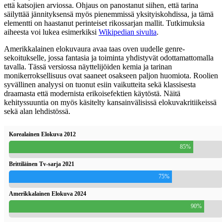
että katsojien arviossa. Ohjaus on panostanut siihen, että tarina
säilyttää jännityksensä myös pienemmissä yksityiskohdissa, ja tämä
elementti on haastanut perinteiset rikossarjan mallit. Tutkimuksia
aiheesta voi lukea esimerkiksi
Wikipedian sivulta
.
Amerikkalainen elokuvaura avaa taas oven uudelle genre-
sekoitukselle, jossa fantasia ja toiminta yhdistyvät odottamattomalla
tavalla. Tässä versiossa näyttelijöiden kemia ja tarinan
monikerroksellisuus ovat saaneet osakseen paljon huomiota. Roolien
syvällinen analyysi on tuonut esiin vaikutteita sekä klassisesta
draamasta että modernista erikoisefektien käytöstä. Näitä
kehityssuuntia on myös käsitelty kansainvälisissä elokuvakritiikeissä
sekä alan lehdistössä.
Korealainen Elokuva 2012
85%
Brittiläinen Tv-sarja 2021
75%
Amerikkalainen Elokuva 2024
90%