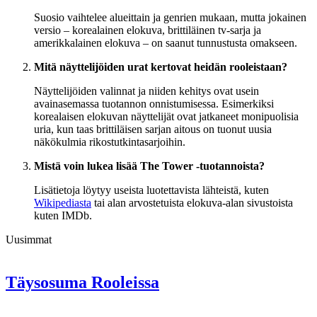
Suosio vaihtelee alueittain ja genrien mukaan, mutta jokainen
versio – korealainen elokuva, brittiläinen tv-sarja ja
amerikkalainen elokuva – on saanut tunnustusta omakseen.
Mitä näyttelijöiden urat kertovat heidän rooleistaan?
Näyttelijöiden valinnat ja niiden kehitys ovat usein
avainasemassa tuotannon onnistumisessa. Esimerkiksi
korealaisen elokuvan näyttelijät ovat jatkaneet monipuolisia
uria, kun taas brittiläisen sarjan aitous on tuonut uusia
näkökulmia rikostutkintasarjoihin.
Mistä voin lukea lisää The Tower -tuotannoista?
Lisätietoja löytyy useista luotettavista lähteistä, kuten
Wikipediasta
tai alan arvostetuista elokuva-alan sivustoista
kuten IMDb.
Uusimmat
Täysosuma Rooleissa