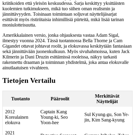
kriitikoiden että yleisön keskuudessa. Sarja keskittyy yksittäisten
kuolemien tutkimukseen, mikä tuo siihen oman realismin ja
jännittävyyden. Toisinaan toimintaan soljuvat näyttelijäsarjat
esittävät myös ristiriitaisia inhimillisiä piirteitä, mikä lisää tarinan
moniulotteisuutta.
Amerikkalainen versio, jonka ohjauksesta vastaa Adam Sigal,
ilmestyy vuonna 2024. Tässä tuotannossa Bella Thorne ja Cam
Gigandet ottavat johtavat roolit, ja elokuvassa keskitytään fantasiaan
sekä jännittävään juonenkulkuun. Myös sivuhahmoissa, kuten Jack
Kilmerin ja Dani Druzin esittämissä rooleissa, näkyy tarkasti
rakennettu draaman ja toiminnan yhdistelmä, joka antaa elokuvalle
ainutlaatuisen vivahteen.
Tietojen Vertailu
Merkittävät
Tuotanto
Pääroolit
Näyttelijät
2012
Captain Kang
Sul Kyung-gu, Son Ye-
Korealainen
Young-ki, Seo
jin, Kim Sang-kyung
elokuva
Yoon-hee
2021