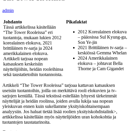
admin
Johdanto
Pikafaktat
Tässä artikkelissa käsitellään
2012 Korealainen elokuva
“The Tower Rooleissa” eri
– pääosissa Sul Kyung-gu,
tuotantoja, mukaan lukien 2012
Son Ye-jin
korealainen elokuva, 2021
2021 Brittiläinen tv-sarja –
brittiläinen tv-sarja ja 2024
keskiössä Gemma Whelan
amerikkalainen elokuva.
2024 Amerikkalainen
Artikkeli tarjoaa nopean
elokuva – johtavat Bella
katsauksen keskeisiin
Thorne ja Cam Gigandet
näyttelijöihin, heidän rooleihinsa
sekä taustatietoihin tuotannoista.
Artikkeli “The Tower Rooleissa” tarjoaa kattavan katsauksen
useisiin tuotantoihin, joilla on merkittävä rooli elokuvien ja tv-
sarjojen kentällä. Tässä tekstissä esitellään lyhyesti tärkeimmät
näyttelijät ja heidän roolinsa, joiden avulla lukija saa nopean
yleiskuvan ennen kuin sukellamme yksityiskohtaisempaan
analyysiin. Jos haluat
tietää lisää roolien yksityiskohdista
link>,
artikkelissa käsitellään myös näyttelijöiden uran kohokohtia ja
tuotantojen taustatarinoita.