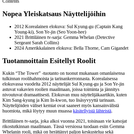
Contents
Nopea Yleiskatsaus Näyttelijöihin
2012 Korealainen elokuva: Sul Kyung-gu (Captain Kang
Young-ki), Son Ye-jin (Seo Yoon-hee)
2021 Brittiläinen tv-sarja: Gemma Whelan (Detective
Sergeant Sarah Collins)
2024 Amerikkalainen elokuva: Bella Thorne, Cam Gigandet
Tuotannoittain Esitellyt Roolit
Kukin “The Tower” -tuotanto on tuonut mukanaan omanlaisensa
tulkinnan roolihahmoista ja tarinankerronnasta. Korealaisessa
elokuvassa vuodelta 2012 näyttelijät Sul Kyung-gu ja Son Ye-jin
astuvat vakavien roolien maailmaan, joissa toiminta ja jännitys
nivoutuvat dramaattisesti. Elokuvan muu näyttelijäkaartikin, kuten
Kim Sang-kyung ja Kim In-kwon, tuo lisäsyvyyttä tarinaan.
Näyttelijöiden väliset kemiat ovat saaneet myös kansainvälistä
huomiota, mikä löytyy muun muassa
käsitellyistä lähteistä
.
Brittiläinen tv-sarja, joka alkoi vuonna 2021, toisinaan vie katsojat
rikostutkinnan maailmaan. Tässä versiossa tuodaan esiin Gemma
Whelanin rooli, mikä on herättänyt paljon keskustelua sekä