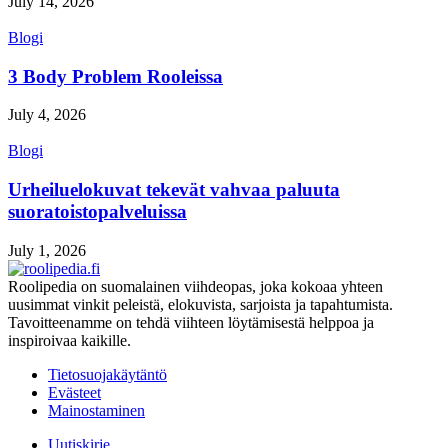
July 14, 2026
Blogi
3 Body Problem Rooleissa
July 4, 2026
Blogi
Urheiluelokuvat tekevät vahvaa paluuta
suoratoistopalveluissa
July 1, 2026
Roolipedia on suomalainen viihdeopas, joka kokoaa yhteen
uusimmat vinkit peleistä, elokuvista, sarjoista ja tapahtumista.
Tavoitteenamme on tehdä viihteen löytämisestä helppoa ja
inspiroivaa kaikille.
Tietosuojakäytäntö
Evästeet
Mainostaminen
Uutiskirje