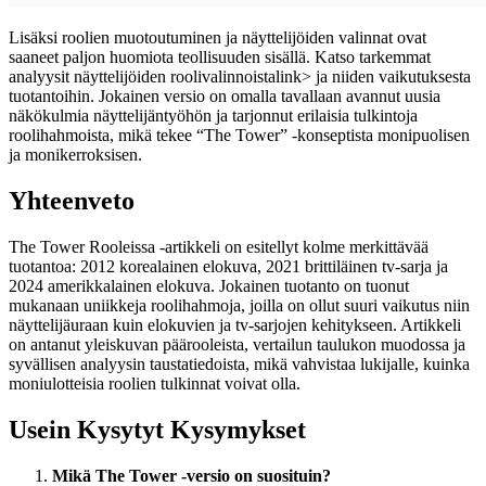
Lisäksi roolien muotoutuminen ja näyttelijöiden valinnat ovat
saaneet paljon huomiota teollisuuden sisällä. Katso
tarkemmat
analyysit näyttelijöiden roolivalinnoista
link> ja niiden vaikutuksesta
tuotantoihin. Jokainen versio on omalla tavallaan avannut uusia
näkökulmia näyttelijäntyöhön ja tarjonnut erilaisia tulkintoja
roolihahmoista, mikä tekee “The Tower” -konseptista monipuolisen
ja monikerroksisen.
Yhteenveto
The Tower Rooleissa -artikkeli on esitellyt kolme merkittävää
tuotantoa: 2012 korealainen elokuva, 2021 brittiläinen tv-sarja ja
2024 amerikkalainen elokuva. Jokainen tuotanto on tuonut
mukanaan uniikkeja roolihahmoja, joilla on ollut suuri vaikutus niin
näyttelijäuraan kuin elokuvien ja tv-sarjojen kehitykseen. Artikkeli
on antanut yleiskuvan päärooleista, vertailun taulukon muodossa ja
syvällisen analyysin taustatiedoista, mikä vahvistaa lukijalle, kuinka
moniulotteisia roolien tulkinnat voivat olla.
Usein Kysytyt Kysymykset
Mikä The Tower -versio on suosituin?