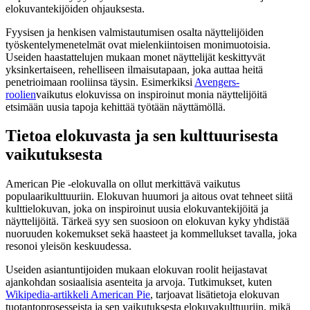
elokuvantekijöiden ohjauksesta.
Fyysisen ja henkisen valmistautumisen osalta näyttelijöiden
työskentelymenetelmät ovat mielenkiintoisen monimuotoisia.
Useiden haastattelujen mukaan monet näyttelijät keskittyvät
yksinkertaiseen, rehelliseen ilmaisutapaan, joka auttaa heitä
penetrioimaan rooliinsa täysin. Esimerkiksi
Avengers-
roolien
vaikutus elokuvissa on inspiroinut monia näyttelijöitä
etsimään uusia tapoja kehittää työtään näyttämöllä.
Tietoa elokuvasta ja sen kulttuurisesta
vaikutuksesta
American Pie -elokuvalla on ollut merkittävä vaikutus
populaarikulttuuriin. Elokuvan huumori ja aitous ovat tehneet siitä
kulttielokuvan, joka on inspiroinut uusia elokuvantekijöitä ja
näyttelijöitä. Tärkeä syy sen suosioon on elokuvan kyky yhdistää
nuoruuden kokemukset sekä haasteet ja kommellukset tavalla, joka
resonoi yleisön keskuudessa.
Useiden asiantuntijoiden mukaan elokuvan roolit heijastavat
ajankohdan sosiaalisia asenteita ja arvoja. Tutkimukset, kuten
Wikipedia-artikkeli American Pie
, tarjoavat lisätietoja elokuvan
tuotantoprosesseista ja sen vaikutuksesta elokuvakulttuuriin, mikä