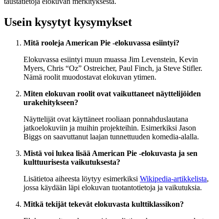
taustatietoja elokuvan merkityksestä.
Usein kysytyt kysymykset
Mitä rooleja American Pie -elokuvassa esiintyi?
Elokuvassa esiintyi muun muassa Jim Levenstein, Kevin
Myers, Chris “Oz” Ostreicher, Paul Finch, ja Steve Stifler.
Nämä roolit muodostavat elokuvan ytimen.
Miten elokuvan roolit ovat vaikuttaneet näyttelijöiden
urakehitykseen?
Näyttelijät ovat käyttäneet rooliaan ponnahduslautana
jatkoelokuviin ja muihin projekteihin. Esimerkiksi Jason
Biggs on saavuttanut laajan tunnettuuden komedia-alalla.
Mistä voi lukea lisää American Pie -elokuvasta ja sen
kulttuurisesta vaikutuksesta?
Lisätietoa aiheesta löytyy esimerkiksi
Wikipedia-artikkelista
,
jossa käydään läpi elokuvan tuotantotietoja ja vaikutuksia.
Mitkä tekijät tekevät elokuvasta kulttiklassikon?