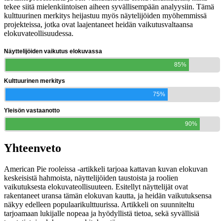
tekee siitä mielenkiintoisen aiheen syvällisempään analyysiin. Tämä
kulttuurinen merkitys heijastuu myös näytelijöiden myöhemmissä
projekteissa, jotka ovat laajentaneet heidän vaikutusvaltaansa
elokuvateollisuudessa.
Näyttelijöiden vaikutus elokuvassa
85%
Kulttuurinen merkitys
75%
Yleisön vastaanotto
90%
Yhteenveto
American Pie rooleissa -artikkeli tarjoaa kattavan kuvan elokuvan
keskeisistä hahmoista, näyttelijöiden taustoista ja roolien
vaikutuksesta elokuvateollisuuteen. Esitellyt näyttelijät ovat
rakentaneet uransa tämän elokuvan kautta, ja heidän vaikutuksensa
näkyy edelleen populaarikulttuurissa. Artikkeli on suunniteltu
tarjoamaan lukijalle nopeaa ja hyödyllistä tietoa, sekä syvällisiä