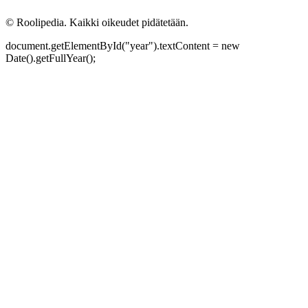
©
Roolipedia. Kaikki oikeudet pidätetään.
document.getElementById("year").textContent = new
Date().getFullYear();