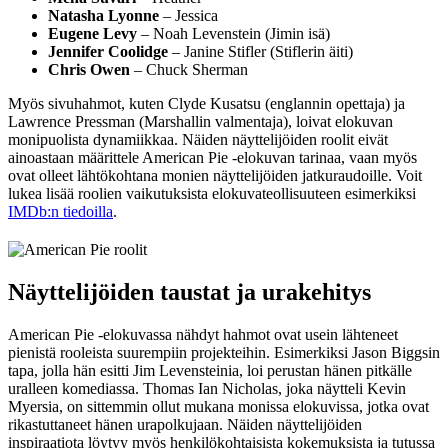
Natasha Lyonne
– Jessica
Eugene Levy
– Noah Levenstein (Jimin isä)
Jennifer Coolidge
– Janine Stifler (Stiflerin äiti)
Chris Owen
– Chuck Sherman
Myös sivuhahmot, kuten Clyde Kusatsu (englannin opettaja) ja
Lawrence Pressman (Marshallin valmentaja), loivat elokuvan
monipuolista dynamiikkaa. Näiden näyttelijöiden roolit eivät
ainoastaan määrittele American Pie -elokuvan tarinaa, vaan myös
ovat olleet lähtökohtana monien näyttelijöiden jatkuraudoille. Voit
lukea lisää roolien vaikutuksista elokuvateollisuuteen esimerkiksi
IMDb:n tiedoilla
.
Näyttelijöiden taustat ja urakehitys
American Pie -elokuvassa nähdyt hahmot ovat usein lähteneet
pienistä rooleista suurempiin projekteihin. Esimerkiksi Jason Biggsin
tapa, jolla hän esitti Jim Levensteinia, loi perustan hänen pitkälle
uralleen komediassa. Thomas Ian Nicholas, joka näytteli Kevin
Myersia, on sittemmin ollut mukana monissa elokuvissa, jotka ovat
rikastuttaneet hänen urapolkujaan. Näiden näyttelijöiden
inspiraatiota löytyy myös henkilökohtaisista kokemuksista ja tutussa