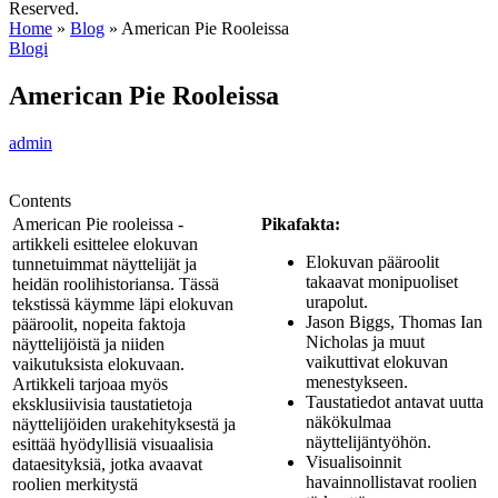
Reserved.
Home
»
Blog
»
American Pie Rooleissa
Blogi
American Pie Rooleissa
admin
Contents
American Pie rooleissa -
Pikafakta:
artikkeli esittelee elokuvan
Elokuvan pääroolit
tunnetuimmat näyttelijät ja
takaavat monipuoliset
heidän roolihistoriansa. Tässä
urapolut.
tekstissä käymme läpi elokuvan
Jason Biggs, Thomas Ian
pääroolit, nopeita faktoja
Nicholas ja muut
näyttelijöistä ja niiden
vaikuttivat elokuvan
vaikutuksista elokuvaan.
menestykseen.
Artikkeli tarjoaa myös
Taustatiedot antavat uutta
eksklusiivisia taustatietoja
näkökulmaa
näyttelijöiden urakehityksestä ja
näyttelijäntyöhön.
esittää hyödyllisiä visuaalisia
Visualisoinnit
dataesityksiä, jotka avaavat
havainnollistavat roolien
roolien merkitystä