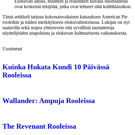
Elokuvan aitous, huumori ja realistinen kuvaus nuoruudesta
ovat keskeisiä tekijöitä, jotka ovat tehneet siitä kulttiklassikon.
Tämä artikkeli tarjoaa kokonaisvaltaisen katsauksen American Pie
rooleihin ja niiden merkitykseen elokuvahistoriassa. Lukijan on nyt
saatavilla sekä nopea yhteenveto että syvällisiä taustatietoja
näyttelijöiden urapoluista ja elokuvan kulttuurisesta vaikutuksesta.
Uusimmat
Kuinka Hukata Kundi 10 Päivässä
Rooleissa
Wallander: Ampuja Rooleissa
The Revenant Rooleissa