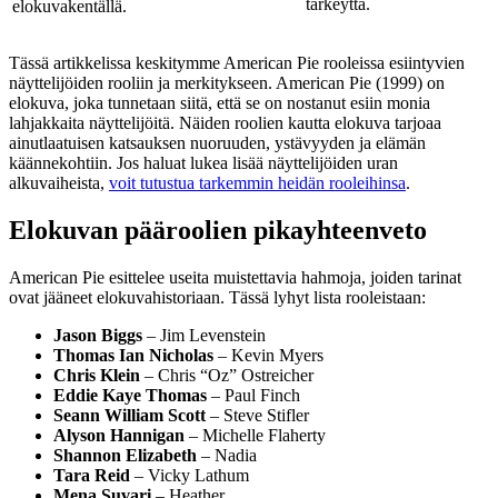
tärkeyttä.
elokuvakentällä.
Tässä artikkelissa keskitymme American Pie rooleissa esiintyvien
näyttelijöiden rooliin ja merkitykseen. American Pie (1999) on
elokuva, joka tunnetaan siitä, että se on nostanut esiin monia
lahjakkaita näyttelijöitä. Näiden roolien kautta elokuva tarjoaa
ainutlaatuisen katsauksen nuoruuden, ystävyyden ja elämän
käännekohtiin. Jos haluat lukea lisää näyttelijöiden uran
alkuvaiheista,
voit tutustua tarkemmin heidän rooleihinsa
.
Elokuvan pääroolien pikayhteenveto
American Pie esittelee useita muistettavia hahmoja, joiden tarinat
ovat jääneet elokuvahistoriaan. Tässä lyhyt lista rooleistaan:
Jason Biggs
– Jim Levenstein
Thomas Ian Nicholas
– Kevin Myers
Chris Klein
– Chris “Oz” Ostreicher
Eddie Kaye Thomas
– Paul Finch
Seann William Scott
– Steve Stifler
Alyson Hannigan
– Michelle Flaherty
Shannon Elizabeth
– Nadia
Tara Reid
– Vicky Lathum
Mena Suvari
– Heather