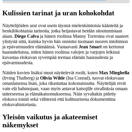
Kulissien tarinat ja uran kohokohdat
Näyttelijöiden urat ovat usein täynnä mielenkiintoisia käänteitä ja
henkilökohtaisia tarinoita, jotka heijastavat heidän sitoutumistaan
alaan.
Diego Calva
ja hänen roolinsa Manny Torresina ovat saaneet
ylistystä siitä, kuinka hyvin hän onnistui tuomaan nuoren intohimon
ja epävarmuuden elämäänsä. Vastaavasti
Jean Smart
on kertonut
haastatteluissa, miten hänen roolinsa valojen ja varjojen leikissä
kuvastaa elokuvan syvempää teemaa elämän hauraudesta ja
epävarmuudesta.
Näiden kuvien lisäksi muut näyttelevät roolit, kuten
Max Minghella
(Irving Thalberg) ja
Olivia Wilde
(Ina Conrad), tuovat elokuvaan
omanlaisensa lisän, joka rikastuttaa kokonaisuutta. Näyttelijät eivät
vain elä hahmojaan, vaan myös antavat katsojille oivalluksia omaan
taiteeseensa ja elämäkatsomukseensa. Näin syvaltakin pidetty
elokuva toimii sekä viihteenä että kulttuurisena dokumenttina
elokuvahistoriasta.
Yleisön vaikutus ja akateemiset
näkemykset