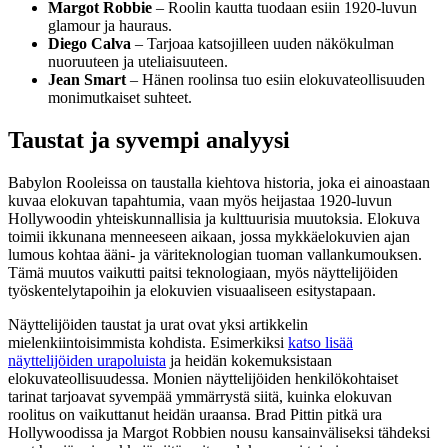
Margot Robbie
– Roolin kautta tuodaan esiin 1920-luvun
glamour ja hauraus.
Diego Calva
– Tarjoaa katsojilleen uuden näkökulman
nuoruuteen ja uteliaisuuteen.
Jean Smart
– Hänen roolinsa tuo esiin elokuvateollisuuden
monimutkaiset suhteet.
Taustat ja syvempi analyysi
Babylon Rooleissa on taustalla kiehtova historia, joka ei ainoastaan
kuvaa elokuvan tapahtumia, vaan myös heijastaa 1920-luvun
Hollywoodin yhteiskunnallisia ja kulttuurisia muutoksia. Elokuva
toimii ikkunana menneeseen aikaan, jossa mykkäelokuvien ajan
lumous kohtaa ääni- ja väriteknologian tuoman vallankumouksen.
Tämä muutos vaikutti paitsi teknologiaan, myös näyttelijöiden
työskentelytapoihin ja elokuvien visuaaliseen esitystapaan.
Näyttelijöiden taustat ja urat ovat yksi artikkelin
mielenkiintoisimmista kohdista. Esimerkiksi
katso lisää
näyttelijöiden urapoluista
ja heidän kokemuksistaan
elokuvateollisuudessa. Monien näyttelijöiden henkilökohtaiset
tarinat tarjoavat syvempää ymmärrystä siitä, kuinka elokuvan
roolitus on vaikuttanut heidän uraansa. Brad Pittin pitkä ura
Hollywoodissa ja Margot Robbien nousu kansainväliseksi tähdeksi