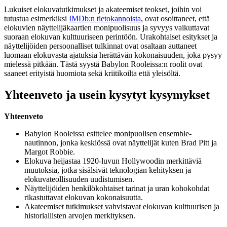
Lukuiset elokuvatutkimukset ja akateemiset teokset, joihin voi
tutustua esimerkiksi
IMDb:n tietokannoista
, ovat osoittaneet, että
elokuvien näyttelijäkaartien monipuolisuus ja syvyys vaikuttavat
suoraan elokuvan kulttuuriseen perintöön. Urakohtaiset esitykset ja
näyttelijöiden persoonalliset tulkinnat ovat osaltaan auttaneet
luomaan elokuvasta ajatuksia herättävän kokonaisuuden, joka pysyy
mielessä pitkään. Tästä syystä Babylon Rooleissa:n roolit ovat
saaneet erityistä huomiota sekä kriitikoilta että yleisöltä.
Yhteenveto ja usein kysytyt kysymykset
Yhteenveto
Babylon Rooleissa esittelee monipuolisen ensemble-
nautinnon, jonka keskiössä ovat näyttelijät kuten Brad Pitt ja
Margot Robbie.
Elokuva heijastaa 1920-luvun Hollywoodin merkittäviä
muutoksia, jotka sisälsivät teknologian kehityksen ja
elokuvateollisuuden uudistumisen.
Näyttelijöiden henkilökohtaiset tarinat ja uran kohokohdat
rikastuttavat elokuvan kokonaisuutta.
Akateemiset tutkimukset vahvistavat elokuvan kulttuurisen ja
historiallisten arvojen merkityksen.