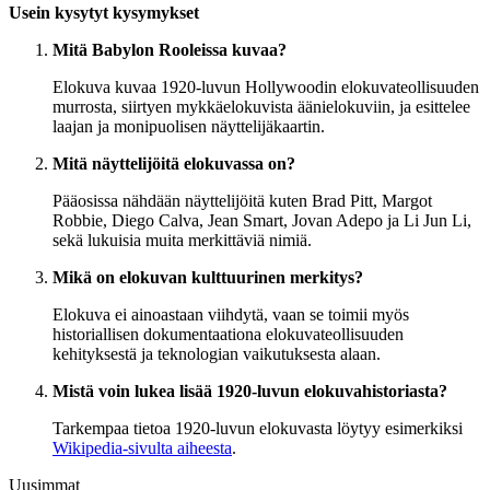
Usein kysytyt kysymykset
Mitä Babylon Rooleissa kuvaa?
Elokuva kuvaa 1920-luvun Hollywoodin elokuvateollisuuden
murrosta, siirtyen mykkäelokuvista äänielokuviin, ja esittelee
laajan ja monipuolisen näyttelijäkaartin.
Mitä näyttelijöitä elokuvassa on?
Pääosissa nähdään näyttelijöitä kuten Brad Pitt, Margot
Robbie, Diego Calva, Jean Smart, Jovan Adepo ja Li Jun Li,
sekä lukuisia muita merkittäviä nimiä.
Mikä on elokuvan kulttuurinen merkitys?
Elokuva ei ainoastaan viihdytä, vaan se toimii myös
historiallisen dokumentaationa elokuvateollisuuden
kehityksestä ja teknologian vaikutuksesta alaan.
Mistä voin lukea lisää 1920-luvun elokuvahistoriasta?
Tarkempaa tietoa 1920-luvun elokuvasta löytyy esimerkiksi
Wikipedia-sivulta aiheesta
.
Uusimmat