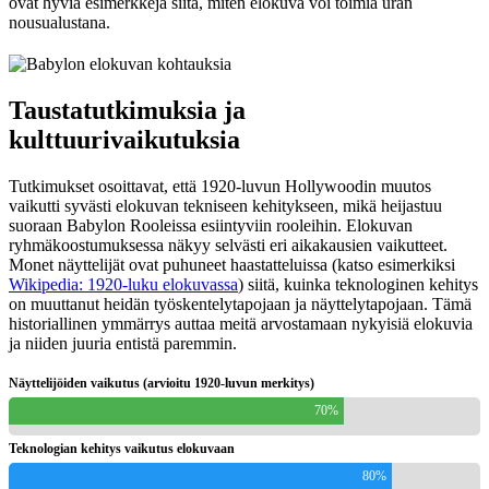
ovat hyviä esimerkkejä siitä, miten elokuva voi toimia uran
nousualustana.
Taustatutkimuksia ja
kulttuurivaikutuksia
Tutkimukset osoittavat, että 1920-luvun Hollywoodin muutos
vaikutti syvästi elokuvan tekniseen kehitykseen, mikä heijastuu
suoraan Babylon Rooleissa esiintyviin rooleihin. Elokuvan
ryhmäkoostumuksessa näkyy selvästi eri aikakausien vaikutteet.
Monet näyttelijät ovat puhuneet haastatteluissa (katso esimerkiksi
Wikipedia: 1920-luku elokuvassa
) siitä, kuinka teknologinen kehitys
on muuttanut heidän työskentelytapojaan ja näyttelytapojaan. Tämä
historiallinen ymmärrys auttaa meitä arvostamaan nykyisiä elokuvia
ja niiden juuria entistä paremmin.
Näyttelijöiden vaikutus (arvioitu 1920-luvun merkitys)
70%
Teknologian kehitys vaikutus elokuvaan
80%