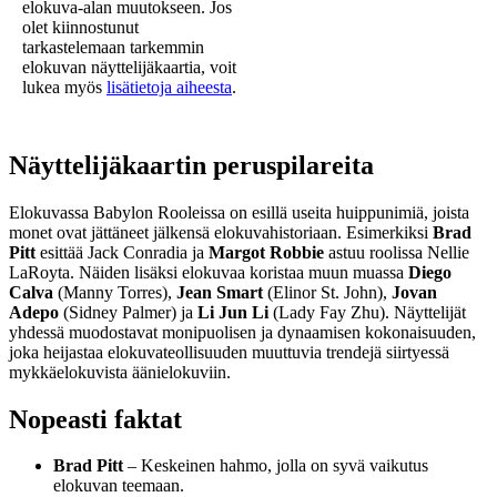
elokuva-alan muutokseen. Jos
olet kiinnostunut
tarkastelemaan tarkemmin
elokuvan näyttelijäkaartia, voit
lukea myös
lisätietoja aiheesta
.
Näyttelijäkaartin peruspilareita
Elokuvassa Babylon Rooleissa on esillä useita huippunimiä, joista
monet ovat jättäneet jälkensä elokuvahistoriaan. Esimerkiksi
Brad
Pitt
esittää Jack Conradia ja
Margot Robbie
astuu roolissa Nellie
LaRoyta. Näiden lisäksi elokuvaa koristaa muun muassa
Diego
Calva
(Manny Torres),
Jean Smart
(Elinor St. John),
Jovan
Adepo
(Sidney Palmer) ja
Li Jun Li
(Lady Fay Zhu). Näyttelijät
yhdessä muodostavat monipuolisen ja dynaamisen kokonaisuuden,
joka heijastaa elokuvateollisuuden muuttuvia trendejä siirtyessä
mykkäelokuvista äänielokuviin.
Nopeasti faktat
Brad Pitt
– Keskeinen hahmo, jolla on syvä vaikutus
elokuvan teemaan.