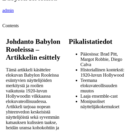
admin
Contents
Johdanto Babylon
Pikalistatiedot
Rooleissa –
Pääosissa: Brad Pitt,
Artikkelin esittely
Margot Robbie, Diego
Calva
Tämä artikkeli käsittelee
Historiallinen konteksti:
elokuvan Babylon Rooleissa
1920-luvun Hollywood
esiintyvien näyttelijöiden
Teemana
merkitystä ja roolien
elokuvateollisuuden
vaikutusta 1920-luvun
muutos
Hollywoodin vilkkaassa
Laaja ensemble-cast
elokuvateollisuudessa.
Monipuoliset
Artikkeli tarjoaa nopean
näyttelijäkokemukset
yhteenvedon keskeisistä
näyttelijöistä sekä syvemmän
katsauksen kulissien taakse,
heidän uransa kohokohtiin ja