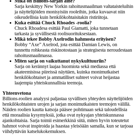
Mikä on Billions-sarjan aihe?
Sarja keskittyy New Yorkin rahoitusmaailman valtataisteluihin
ja näyttelijöiden monisyisiin rooleihin, jotka kuvaavat niin
oikeudellisia kuin henkilökohtaisitakin ristiriitoja.
Kuka esittää Chuck Rhoades -roolia?
Chuck Rhoadesa esittää Paul Giamatti, joka tunnetaan
tarkasta ja syvällisestä roolisuorituksestaan.
Mikä tekee Bobby Axelrodin hahmosta erityisen?
Bobby “Axe” Axelrod, jota esittää Damian Lewis, on
tunnettu rohkeasta riskinotostaan ja strategisesta neroudestaan
rahoitusmaailmassa.
Miten sarja on vaikuttanut nykykulttuuriin?
Sarja on kerännyt laajaa huomiota sekä mediassa että
akateemisissa piireissä näyttäen, kuinka monimutkaiset
henkilökohtaiset ja ammatilliset suhteet voivat heijastaa
laajempia yhteiskunnallisia teemoja.
Yhteenvetona
Billions-roolien analyysi paljastaa syvällisen yhteyden näyttelijöiden
henkilökohtaisten urojen ja sarjan monimutkaisten teemojen välillä.
Näiden roolien kautta katsoja pääsee pohtimaan sekä taloudellisia
että moraalisia kysymyksiä, jotka ovat nykyajan yhteiskunnassa
ajankohtaisia. Sarja toimii esimerkkinä siitä, miten hyvin toteutetut
hahmot voivat inspiroida ja haastaa yleisöään samalla, kun se tarjoaa
viihdyttävän katselukokemuksen.