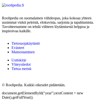
Roolipedia on suomalainen viihdeopas, joka kokoaa yhteen
uusimmat vinkit peleistä, elokuvista, sarjoista ja tapahtumista.
Tavoitteenamme on tehdä viihteen löytämisestä helppoa ja
inspiroivaa kaikille.
Tietosuojakäytäntö
Evästeet
Mainostaminen
Uutiskirje
Yhteystiedot
Tietoa meistä
©
Roolipedia. Kaikki oikeudet pidätetään.
document.getElementById("year").textContent = new
Date().getFullYear();