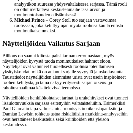
analyytikon suuressa yhdysvaltalaisessa sarjassa. Tämä rooli
on ollut merkittävä keskustelunaihe tasa-arvon ja
monimuotoisuuden edistämisessä.
Michael Prince
– Corey Stoll tuo sarjaan vastavoimaa
roolissaan, joka kehittyy ajan myötä roolinsa kautta entistä
monimutkaisemmaksi.
Näyttelijöiden Vaikutus Sarjaan
Billions on saanut kiitosta paitsi tarinankerronnastaan, myös
näyttelijöiden kyvystä tuoda monimutkaiset hahmot eloon.
Näyttelijät ovat valinneet huolellisesti roolinsa toteuttamisen
yksityiskohdat, mikä on antanut sarjalle syvyyttä ja uskottavuutta.
Taustatiedot näyttelijöiden aiemmista urista ovat usein inspiroineet
roolien kehitystä, ja tämä näkyy erityisesti sarjan oikeus- ja
rahoitusmaailmaa käsittelevissä teemoissa.
Näyttelijöiden henkilökohtaiset tarinat ja urakehitykset ovat tuoneet
lisäulottuvuuksia sarjassa esitettyihin valtataisteluihin. Esimerkiksi
Paul Giamatin tapa valmistautua monisyisiin oikeustapauksiin ja
Damian Lewisin rohkeus astua riskialttiisiin markkina-analyyseihin
ovat herättäneet keskustelua sekä kriitikoiden että yleisön
keskuudessa.