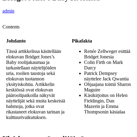
admin
Contents
Johdanto
Pikafakta
Tässä artikkelissa käsitellään
Renée Zellweger esittää
elokuvan Bridget Jones’s
Bridget Jonesia
Baby roolijakaumaa ja
Colin Firth on Mark
tarkastellaan näytelijöiden
Darcy
uria, roolien taustoja sekä
Patrick Dempsey
elokuvan tuotannon
näyttelee Jack Qwantia
yksityiskohtia. Artikkelin
Ohjaajana toimii Sharon
keskiössä ovat elokuvan
Maguire
pääroolipaikoilla näkyvät
Käsikirjoitus on Helen
näyttelijät sekä muita keskeisiä
Fieldingin, Dan
hahmoja, jotka ovat
Mazerin ja Emma
rikastaneet elokuvan tarinan ja
Thompsonin käsialaa
kulttuurivaikutuksen.