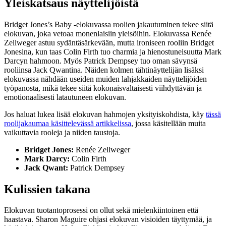
Yleiskatsaus näyttelijöistä
Bridget Jones’s Baby -elokuvassa roolien jakautuminen tekee siitä
elokuvan, joka vetoaa monenlaisiin yleisöihin. Elokuvassa Renée
Zellweger astuu sydäntäsärkevään, mutta ironiseen rooliin Bridget
Jonesina, kun taas Colin Firth tuo charmia ja hienostuneisuutta Mark
Darcyn hahmoon. Myös Patrick Dempsey tuo oman sävynsä
rooliinsa Jack Qwantina. Näiden kolmen tähtinäyttelijän lisäksi
elokuvassa nähdään useiden muiden lahjakkaiden näyttelijöiden
työpanosta, mikä tekee siitä kokonaisvaltaisesti viihdyttävän ja
emotionaalisesti latautuneen elokuvan.
Jos haluat lukea lisää elokuvan hahmojen yksityiskohdista, käy
tässä
roolijakaumaa käsittelevässä artikkelissa
, jossa käsitellään muita
vaikuttavia rooleja ja niiden taustoja.
Bridget Jones:
Renée Zellweger
Mark Darcy:
Colin Firth
Jack Qwant:
Patrick Dempsey
Kulissien takana
Elokuvan tuotantoprosessi on ollut sekä mielenkiintoinen että
haastava. Sharon Maguire ohjasi elokuvan visioiden täyttymää, ja