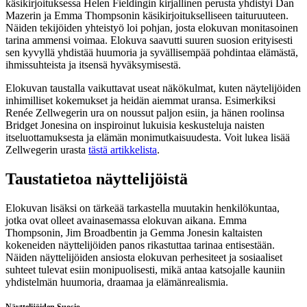
käsikirjoituksessa Helen Fieldingin kirjallinen perusta yhdistyi Dan
Mazerin ja Emma Thompsonin käsikirjoitukselliseen taituruuteen.
Näiden tekijöiden yhteistyö loi pohjan, josta elokuvan monitasoinen
tarina ammensi voimaa. Elokuva saavutti suuren suosion erityisesti
sen kyvyllä yhdistää huumoria ja syvällisempää pohdintaa elämästä,
ihmissuhteista ja itsensä hyväksymisestä.
Elokuvan taustalla vaikuttavat useat näkökulmat, kuten näytelijöiden
inhimilliset kokemukset ja heidän aiemmat uransa. Esimerkiksi
Renée Zellwegerin ura on noussut paljon esiin, ja hänen roolinsa
Bridget Jonesina on inspiroinut lukuisia keskusteluja naisten
itseluottamuksesta ja elämän monimutkaisuudesta. Voit lukea lisää
Zellwegerin urasta
tästä artikkelista
.
Taustatietoa näyttelijöistä
Elokuvan lisäksi on tärkeää tarkastella muutakin henkilökuntaa,
jotka ovat olleet avainasemassa elokuvan aikana. Emma
Thompsonin, Jim Broadbentin ja Gemma Jonesin kaltaisten
kokeneiden näyttelijöiden panos rikastuttaa tarinaa entisestään.
Näiden näyttelijöiden ansiosta elokuvan perhesiteet ja sosiaaliset
suhteet tulevat esiin monipuolisesti, mikä antaa katsojalle kauniin
yhdistelmän huumoria, draamaa ja elämänrealismia.