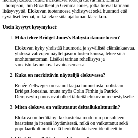
Thompson, Jim Broadbent ja Gemma Jones, jotka tuovat tarinaan
lisäsyvyyttä. Elokuvan tuotannossa yhdistyvät sekä huumori että
syvälliset teemat, mikä tekee siitä ajattoman klassikon.
Usein kysytyt kysymykset:
Mikä tekee Bridget Jones’s Babysta ikimuistoisen?
Elokuvan kyky yhdistää huumoria ja syvällistä elämänkaavaa,
yhdessä vahvojen näyttelijäsuoritusten kanssa, tekee siitä
unohtumattoman. Lisäksi tarinan rehellisyys ja
samaistuttavuus ovat avainasemassa.
Kuka on merkittävin näyttelijä elokuvassa?
Renée Zellweger on saanut laajaa tunnustusta roolistaan
Bridget Jonesina, mutta myös Colin Firthin ja Patrick
Dempseyin panos ovat olleet tärkeitä elokuvan menestykselle.
Miten elokuva on vaikuttanut deittailukulttuuriin?
Elokuva on herättänyt keskustelua modernin parisuhteen
haasteista ja itsensä löytämisestä, mikä on vaikuttanut sekä
populaarikulttuuriin että henkilökohtaiseen identiteettiin.