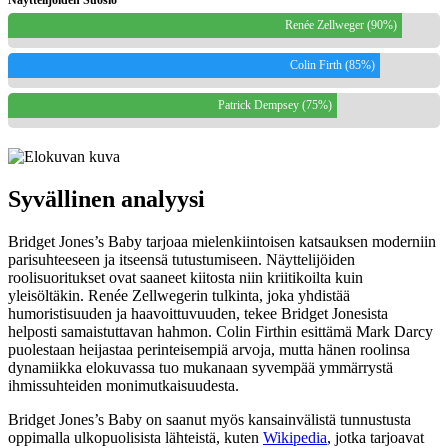
Näyttelijöiden Suosio
Renée Zellweger (90%)
Colin Firth (85%)
Patrick Dempsey (75%)
Syvällinen analyysi
Bridget Jones’s Baby tarjoaa mielenkiintoisen katsauksen moderniin
parisuhteeseen ja itseensä tutustumiseen. Näyttelijöiden
roolisuoritukset ovat saaneet kiitosta niin kriitikoilta kuin
yleisöltäkin. Renée Zellwegerin tulkinta, joka yhdistää
humoristisuuden ja haavoittuvuuden, tekee Bridget Jonesista
helposti samaistuttavan hahmon. Colin Firthin esittämä Mark Darcy
puolestaan heijastaa perinteisempiä arvoja, mutta hänen roolinsa
dynamiikka elokuvassa tuo mukanaan syvempää ymmärrystä
ihmissuhteiden monimutkaisuudesta.
Bridget Jones’s Baby on saanut myös kansainvälistä tunnustusta
oppimalla ulkopuolisista lähteistä, kuten
Wikipedia
, jotka tarjoavat