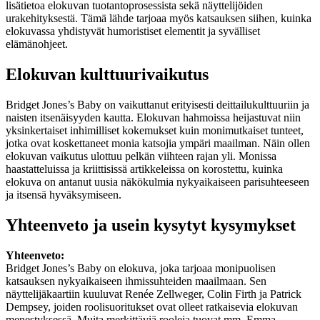
lisätietoa elokuvan tuotantoprosessista sekä näyttelijöiden
urakehityksestä. Tämä lähde tarjoaa myös katsauksen siihen, kuinka
elokuvassa yhdistyvät humoristiset elementit ja syvälliset
elämänohjeet.
Elokuvan kulttuurivaikutus
Bridget Jones’s Baby on vaikuttanut erityisesti deittailukulttuuriin ja
naisten itsenäisyyden kautta. Elokuvan hahmoissa heijastuvat niin
yksinkertaiset inhimilliset kokemukset kuin monimutkaiset tunteet,
jotka ovat koskettaneet monia katsojia ympäri maailman. Näin ollen
elokuvan vaikutus ulottuu pelkän viihteen rajan yli. Monissa
haastatteluissa ja kriittisissä artikkeleissa on korostettu, kuinka
elokuva on antanut uusia näkökulmia nykyaikaiseen parisuhteeseen
ja itsensä hyväksymiseen.
Yhteenveto ja usein kysytyt kysymykset
Yhteenveto:
Bridget Jones’s Baby on elokuva, joka tarjoaa monipuolisen
katsauksen nykyaikaiseen ihmissuhteiden maailmaan. Sen
näyttelijäkaartiin kuuluvat Renée Zellweger, Colin Firth ja Patrick
Dempsey, joiden roolisuoritukset ovat olleet ratkaisevia elokuvan
menestyksessä. Muita merkittäviä rooleja tuovat mm. Emma