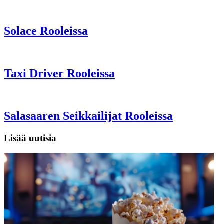
Solace Rooleissa
Taxi Driver Rooleissa
Salasaaren Seikkailijat Rooleissa
Lisää uutisia