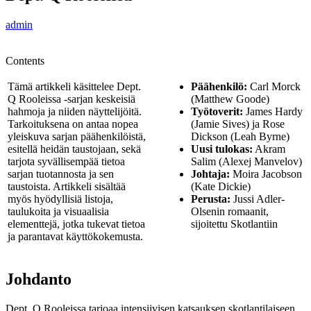
admin
Contents
Tämä artikkeli käsittelee Dept.
Päähenkilö:
Carl Morck
Q Rooleissa -sarjan keskeisiä
(Matthew Goode)
hahmoja ja niiden näyttelijöitä.
Työtoverit:
James Hardy
Tarkoituksena on antaa nopea
(Jamie Sives) ja Rose
yleiskuva sarjan päähenkilöistä,
Dickson (Leah Byrne)
esitellä heidän taustojaan, sekä
Uusi tulokas:
Akram
tarjota syvällisempää tietoa
Salim (Alexej Manvelov)
sarjan tuotannosta ja sen
Johtaja:
Moira Jacobson
taustoista. Artikkeli sisältää
(Kate Dickie)
myös hyödyllisiä listoja,
Perusta:
Jussi Adler-
taulukoita ja visuaalisia
Olsenin romaanit,
elementtejä, jotka tukevat tietoa
sijoitettu Skotlantiin
ja parantavat käyttökokemusta.
Johdanto
Dept. Q Rooleissa tarjoaa intensiivisen katsauksen skotlantilaiseen