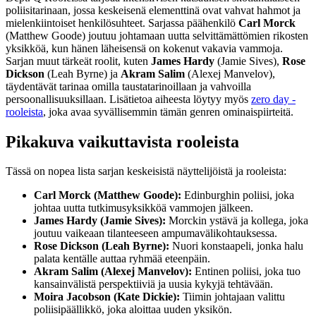
poliisitarinaan, jossa keskeisenä elementtinä ovat vahvat hahmot ja
mielenkiintoiset henkilösuhteet. Sarjassa päähenkilö
Carl Morck
(Matthew Goode) joutuu johtamaan uutta selvittämättömien rikosten
yksikköä, kun hänen läheisensä on kokenut vakavia vammoja.
Sarjan muut tärkeät roolit, kuten
James Hardy
(Jamie Sives),
Rose
Dickson
(Leah Byrne) ja
Akram Salim
(Alexej Manvelov),
täydentävät tarinaa omilla taustatarinoillaan ja vahvoilla
persoonallisuuksillaan. Lisätietoa aiheesta löytyy myös
zero day -
rooleista
, joka avaa syvällisemmin tämän genren ominaispiirteitä.
Pikakuva vaikuttavista rooleista
Tässä on nopea lista sarjan keskeisistä näyttelijöistä ja rooleista:
Carl Morck (Matthew Goode):
Edinburghin poliisi, joka
johtaa uutta tutkimusyksikköä vammojen jälkeen.
James Hardy (Jamie Sives):
Morckin ystävä ja kollega, joka
joutuu vaikeaan tilanteeseen ampumavälikohtauksessa.
Rose Dickson (Leah Byrne):
Nuori konstaapeli, jonka halu
palata kentälle auttaa ryhmää eteenpäin.
Akram Salim (Alexej Manvelov):
Entinen poliisi, joka tuo
kansainvälistä perspektiiviä ja uusia kykyjä tehtävään.
Moira Jacobson (Kate Dickie):
Tiimin johtajaan valittu
poliisipäällikkö, joka aloittaa uuden yksikön.