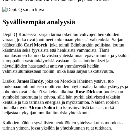
Syvällisempää analyysiä
Dept. Q Rooleissa -sarjan tarina rakentuu vahvojen henkilöiden
varaan, jotka ovat joutuneet kokemaan yhteisiä vaikeuksia. Sarjan
päähenkilö
Carl Morck
, joka toimii Edinburghin poliisina, joutuu
kärsimään sekä fyysisistä että henkisistä vammoista. Tämä
monitasoinen hahmo kuvastaa yhteiskunnan epävarmuutta ja yksilön
kamppailua vastoinkäymisiä vastaan. Taustatutkimukset ja
näyttelijöiden haastattelut antavat ymmärrystä heidän
valmistautumisestaan rooliin, mikä lisää sarjan uskottavuutta.
Lisäksi
James Hardy
, joka on Morckin läheinen ystävä, tuo
mukanaan inhimillisen ulottuvuuden näyttämällä, kuinka ystävyys ja
lohdutus ovat tärkeitä vaikeina aikoina.
Rose Dickson
puolestaan
symboloi nuoruutta ja toivoa, sillä hän pyrkii aktiivisesti takaisin
kentälle ja tuo tarinaan energiaa ja myötätuntoa. Näiden roolien
rinnalla myös
Akram Salim
tuo kansainvälistä taustaa, mikä
heijastaa nykyajan monikulttuurisia yhteiskuntia.
Kaikkien näiden syvällisten henkilöiden yhteisvaikutus muodostaa
tarinan ytimen, jossa yksilön ja yhteiskunnan rajat tutkitaan.