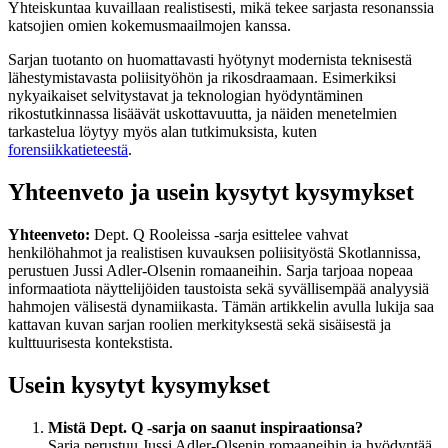
Yhteiskuntaa kuvaillaan realistisesti, mikä tekee sarjasta resonanssia
katsojien omien kokemusmaailmojen kanssa.
Sarjan tuotanto on huomattavasti hyötynyt modernista teknisestä
lähestymistavasta poliisityöhön ja rikosdraamaan. Esimerkiksi
nykyaikaiset selvitystavat ja teknologian hyödyntäminen
rikostutkinnassa lisäävät uskottavuutta, ja näiden menetelmien
tarkastelua löytyy myös alan tutkimuksista, kuten
forensiikkatieteestä
.
Yhteenveto ja usein kysytyt kysymykset
Yhteenveto:
Dept. Q Rooleissa -sarja esittelee vahvat
henkilöhahmot ja realistisen kuvauksen poliisityöstä Skotlannissa,
perustuen Jussi Adler-Olsenin romaaneihin. Sarja tarjoaa nopeaa
informaatiota näyttelijöiden taustoista sekä syvällisempää analyysiä
hahmojen välisestä dynamiikasta. Tämän artikkelin avulla lukija saa
kattavan kuvan sarjan roolien merkityksestä sekä sisäisestä ja
kulttuurisesta kontekstista.
Usein kysytyt kysymykset
Mistä Dept. Q -sarja on saanut inspiraationsa?
Sarja perustuu Jussi Adler-Olsenin romaaneihin ja hyödyntää