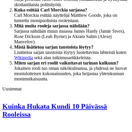
skotlantilaista poliisityötä.
Kuka esittää Carl Morckia sarjassa?
Carl Morckia esittää näyttelijä Matthew Goode, joka on
tunnettu monipuolisista rooleistaan.
Mitä muita rooleja sarjassa nähdään?
Sarjassa nähdään muun muassa James Hardy (Jamie Sives),
Rose Dickson (Leah Byrne) ja Akram Salim (Alexej
Manvelov).
Mistä lisätietoa sarjan taustoista löytyy?
Lisätietoa sarjan taustoista löytyy luotettavista lähteistä kuten
Wikipedia
sekä alan tutkimusartikkeleista.
Miten sarjan eri roolit vaikuttavat tarinan kulkuun?
Jokainen rooli tuo oman näkökulmansa, ja yhdessä ne luovat
moniulotteisen kokonaisuuden, joka heijastaa yhteiskunnan
monimutkaisuutta.
Uusimmat
Kuinka Hukata Kundi 10 Päivässä
Rooleissa