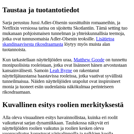
Taustaa ja tuotantotiedot
Sarja perustuu Jussi Adler-Olsenin suosittuihin romaaneihin, ja
Netflixin versiossa tarina on sijoitettu Skotlantiin. Tämä setting tuo
mukanaan pohjoismaisen tunnelman ja yhteiskunnallisia teemoja,
jotka ovat tunnusomaisia Adler-Olsenin teoksille.
Lisätietoa
skandinaavisesta rikosdraamasta
löytyy myös muista alan
tuotannoista.
Kun tarkastellaan näyttelijöiden uraa,
Matthew Goode
on tunnettu
monipuolisista rooleistaan, jotka ovat lisänneet hänen arvostustaan
kansainvälisesti. Samoin
Leah Byrne
on rakentanut
näyttelijätaustansa haastavissa rooleissa, jotka vaativat syvällistä
tunneilmaisua. Näiden näyttelijöiden urapolut ovat inspiroineet
monia ja tuoneet esiin uudenlaista näkökulmaa perinteiseen
rikosdraamaan.
Kuvallinen esitys roolien merkityksestä
Alla oleva visuaalinen esitys havainnollistaa, kuinka eri roolit
vaikuttavat sarjan dynamiikkaan. Taulukossa näkyvät eri
näyttelijöiden roolien vaikutus ja roolien kesken oleva
vuorovaikutus korostuvat värivalinnoilla ja palkkien koolla.