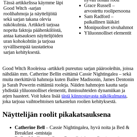
Tässä artikkelissa käymme läpi
Grace Russell –
Good Witch -sarjan
arvostettu roolipersoona
roolihahmoja ja näyttelijöitä
Sam Radford –
sekä sarjan takana olevia
paikallinen lääkäri
näkökulmia. Artikkeli tarjoaa
Monipuoliset sivuhahmot
nopeita faktoja päähenkilöistä,
Yliluonnolliset elementit
antaa katsauksen näyttelijöiden
uran kohokohtiin ja tarjoaa
syvällisempää taustatietoa
sarjan kehityksestä.
Good Witch Rooleissa -artikkeli pureutuu sarjan päärooleihin, joissa
nähdään mm. Catherine Bellin esittämä Cassie Nightingalea – sekä
muita merkittäviä hahmoja kuten Bailee Madisonin, James Dentonin
ja Sarah Powerin esittämiä rooleja. Näiden hahmojen kautta sarja
yhdistää yliluonnolliset elementit, ihmissuhteiden dynamiikan ja
arjen haasteet. Voit lukea lisää
tästä kiinnostavasta näkökulmasta
,
joka tarjoaa vaihtoehtoisen tarkastelun roolien kehityksestä.
Näyttelijän roolit pikakatsauksena
Catherine Bell
– Cassie Nightingalea, hyvä noita ja Bed &
Breakfast -omistaja