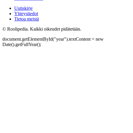
Uutiskirje
Yhteystiedot
Tietoa meistä
©
Roolipedia. Kaikki oikeudet pidätetään.
document.getElementById("year").textContent = new
Date().getFullYear();