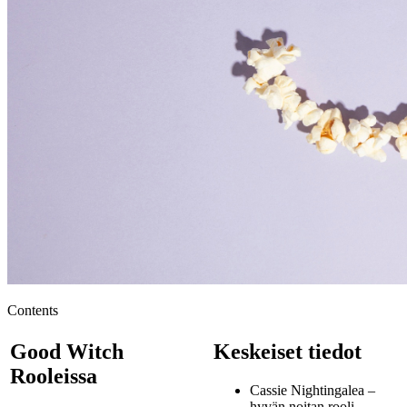
Contents
Good Witch
Keskeiset tiedot
Rooleissa
Cassie Nightingalea –
hyvän noitan rooli