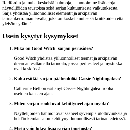
Radfordin ja muita keskeisiä hahmoja, ja annoimme lisätietoja
näyttelijöiden taustoista sekä sarjan kulttuurisesta vaikutuksesta.
Sarja yhdistää yliluonnolliset elementit ja arkipäivän
tarinankerronnan tavalla, joka on koskettanut sekä kriitikoiden että
yleisön sydämiä.
Usein kysytyt kysymykset
Mikä on Good Witch -sarjan perusidea?
Good Witch yhdistää yliluonnolliset teemat ja arkipäivän
draaman esittämällä tarinoita, joissa perhesiteet ja mystiikka
ovat keskiössä.
Kuka esittää sarjan päähenkilöä Cassie Nightingakea?
Catherine Bell on esittänyt Cassie Nightingalea -roolia
useiden kausien ajan.
Miten sarjan roolit ovat kehittyneet ajan myötä?
Näyttelijöiden hahmot ovat saaneet syvempiä ulottuvuuksia ja
heidän kemiansa on kehittynyt luonnollisesti tarinan edetessä.
Mistä voin lukea lisää sarjan taustoista?