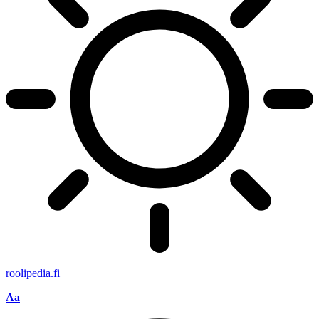
roolipedia.fi
Font
Aa
Resizer