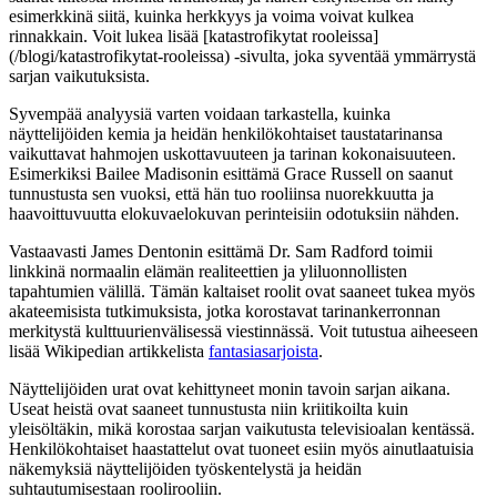
esimerkkinä siitä, kuinka herkkyys ja voima voivat kulkea
rinnakkain. Voit lukea lisää [katastrofikytat rooleissa]
(/blogi/katastrofikytat-rooleissa) -sivulta, joka syventää ymmärrystä
sarjan vaikutuksista.
Syvempää analyysiä varten voidaan tarkastella, kuinka
näyttelijöiden kemia ja heidän henkilökohtaiset taustatarinansa
vaikuttavat hahmojen uskottavuuteen ja tarinan kokonaisuuteen.
Esimerkiksi Bailee Madisonin esittämä Grace Russell on saanut
tunnustusta sen vuoksi, että hän tuo rooliinsa nuorekkuutta ja
haavoittuvuutta elokuvaelokuvan perinteisiin odotuksiin nähden.
Vastaavasti James Dentonin esittämä Dr. Sam Radford toimii
linkkinä normaalin elämän realiteettien ja yliluonnollisten
tapahtumien välillä. Tämän kaltaiset roolit ovat saaneet tukea myös
akateemisista tutkimuksista, jotka korostavat tarinankerronnan
merkitystä kulttuurienvälisessä viestinnässä. Voit tutustua aiheeseen
lisää Wikipedian artikkelista
fantasiasarjoista
.
Näyttelijöiden urat ovat kehittyneet monin tavoin sarjan aikana.
Useat heistä ovat saaneet tunnustusta niin kriitikoilta kuin
yleisöltäkin, mikä korostaa sarjan vaikutusta televisioalan kentässä.
Henkilökohtaiset haastattelut ovat tuoneet esiin myös ainutlaatuisia
näkemyksiä näyttelijöiden työskentelystä ja heidän
suhtautumisestaan roolirooliin.