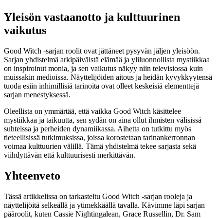
Yleisön vastaanotto ja kulttuurinen
vaikutus
Good Witch -sarjan roolit ovat jättäneet pysyvän jäljen yleisöön.
Sarjan yhdistelmä arkipäiväistä elämää ja yliluonnollista mystiikkaa
on inspiroinut monia, ja sen vaikutus näkyy niin televisiossa kuin
muissakin medioissa. Näyttelijöiden aitous ja heidän kyvykkyytensä
tuoda esiin inhimillisiä tarinoita ovat olleet keskeisiä elementtejä
sarjan menestyksessä.
Oleellista on ymmärtää, että vaikka Good Witch käsittelee
mystiikkaa ja taikuutta, sen sydän on aina ollut ihmisten välisissä
suhteissa ja perheiden dynamiikassa. Aihetta on tutkittu myös
tieteellisissä tutkimuksissa, joissa korostetaan tarinankerronnan
voimaa kulttuurien välillä. Tämä yhdistelmä tekee sarjasta sekä
viihdyttävän että kulttuurisesti merkittävän.
Yhteenveto
Tässä artikkelissa on tarkasteltu Good Witch -sarjan rooleja ja
näyttelijöitä selkeällä ja ytimekkäällä tavalla. Kävimme läpi sarjan
pääroolit, kuten Cassie Nightingalean, Grace Russellin, Dr. Sam