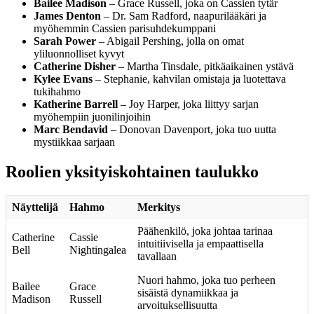
Bailee Madison
– Grace Russell, joka on Cassien tytär
James Denton
– Dr. Sam Radford, naapurilääkäri ja
myöhemmin Cassien parisuhdekumppani
Sarah Power
– Abigail Pershing, jolla on omat
yliluonnolliset kyvyt
Catherine Disher
– Martha Tinsdale, pitkäaikainen ystävä
Kylee Evans
– Stephanie, kahvilan omistaja ja luotettava
tukihahmo
Katherine Barrell
– Joy Harper, joka liittyy sarjan
myöhempiin juonilinjoihin
Marc Bendavid
– Donovan Davenport, joka tuo uutta
mystiikkaa sarjaan
Roolien yksityiskohtainen taulukko
Näyttelijä
Hahmo
Merkitys
Päähenkilö, joka johtaa tarinaa
Catherine
Cassie
intuitiivisella ja empaattisella
Bell
Nightingalea
tavallaan
Nuori hahmo, joka tuo perheen
Bailee
Grace
sisäistä dynamiikkaa ja
Madison
Russell
arvoituksellisuutta