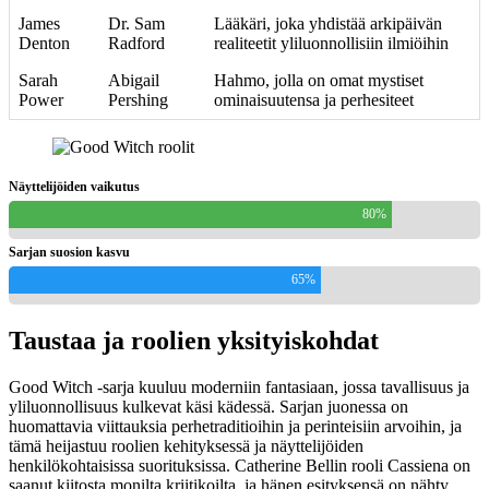
James
Dr. Sam
Lääkäri, joka yhdistää arkipäivän
Denton
Radford
realiteetit yliluonnollisiin ilmiöihin
Sarah
Abigail
Hahmo, jolla on omat mystiset
Power
Pershing
ominaisuutensa ja perhesiteet
Näyttelijöiden vaikutus
80%
Sarjan suosion kasvu
65%
Taustaa ja roolien yksityiskohdat
Good Witch -sarja kuuluu moderniin fantasiaan, jossa tavallisuus ja
yliluonnollisuus kulkevat käsi kädessä. Sarjan juonessa on
huomattavia viittauksia perhetraditioihin ja perinteisiin arvoihin, ja
tämä heijastuu roolien kehityksessä ja näyttelijöiden
henkilökohtaisissa suorituksissa. Catherine Bellin rooli Cassiena on
saanut kiitosta monilta kriitikoilta, ja hänen esityksensä on nähty