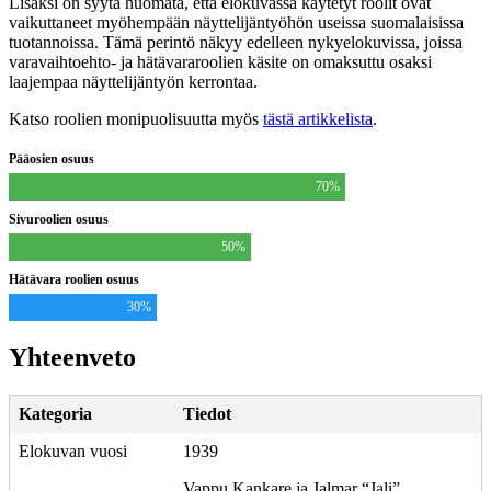
Lisäksi on syytä huomata, että elokuvassa käytetyt roolit ovat
vaikuttaneet myöhempään näyttelijäntyöhön useissa suomalaisissa
tuotannoissa. Tämä perintö näkyy edelleen nykyelokuvissa, joissa
varavaihtoehto- ja hätävararoolien käsite on omaksuttu osaksi
laajempaa näyttelijäntyön kerrontaa.
Katso roolien monipuolisuutta myös
tästä artikkelista
.
Pääosien osuus
70%
Sivuroolien osuus
50%
Hätävara roolien osuus
30%
Yhteenveto
Kategoria
Tiedot
Elokuvan vuosi
1939
Vappu Kankare ja Jalmar “Jali”