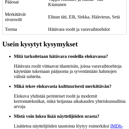
Pääosat
Kinnunen
Merkittävät
Elinan täti, Elli, Sirkka, Häävieras, Setä
sivuroolit
Teema
Hätävara roolit ja varavaihtoehdot
Usein kysytyt kysymykset
Mitä tarkoitetaan hätävara rooleilla elokuvassa?
Hätävara roolit viittaavat tilanteisiin, joissa varavaihtoehtoja
käytetään tukemaan pääjuonta ja syventämään hahmojen
välisiä suhteita.
Mikä tekee elokuvasta kulttuurisesti merkittävän?
Elokuva yhdistää perinteiset roolit ja modernit
kerrontatekniikat, mikä heijastaa aikakauden yhteiskunnallisia
arvoja.
Mistä voin lukea lisää näyttelijöiden urasta?
Lisätietoa näyttelijöiden taustoista löytyy esimerkiksi
IMDb-