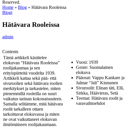
Reserved.
Home
»
Blog
»
Hätävara Rooleissa
Blogi
Hätävara Rooleissa
admin
Contents
Tämä artikkeli käsittelee
Vuosi: 1939
elokuvan “Hätävara Rooleissa”
Genre: Suomalainen
roolijakaumaa ja sen
elokuva
erityispiirteitä vuodelta 1939.
Pääosat: Vappu Kankare ja
Artikkeli kattaa sekä pää- että
Jalmar “Jali” Kinnunen
sivuroolien sekä hätävara roolien
Sivuroolit: Elinan täti, Elli,
merkitykset ja tarkastelee, miten
Sirkka, Häävieras, Setä
pienemmillä rooleilla on suuri
Teemat: Hätävara roolit ja
vaikutus tarinan kokonaisuuteen.
varavaihtoehdot
Samalla selitämme, mitä hätävara
roolit tarkalleen ottaen
tarkoittavat elokuvassa ja miten
ne ovat vaikuttaneet elokuvan
ilmiömäiseen roolijakaumaan.