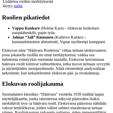
Lisätietoa roolien merkityksestä
löytyy
täältä
.
Roolien pikatiedot
Vappu Kankare
(Helena Kara) – elokuvan keskeinen
naispäähenkilö, papin tytär.
Jalmar “Jali” Kinnunen
(Kullervo Kalske) –
kunnianhimoinen abiturientti, Vapun myöhempi kumppani.
Elokuvan nimi “Hätävara Rooleissa” viittaa tarinan ulottuvuuteen,
jossa jokaisella roolilla on omat merkityksensä, vaikka osa
hahmoista esiintyykin enemmän taustalla. Elokuvan kerronnassa
hätävara roolit toimivat vaihtoehtoina, jotka tuovat tarinaan syvyyttä
ja näyttelijöiden monipuolisuutta. Näitä elementtejä analysoidaan
tarkemmin, kun tarkastelemme elokuvan pää- ja sivuhahmoja.
Elokuvan roolijakauma
Suomalainen klassikko “Hätävara” vuodelta 1939 sisältää laajan
näyttelijäkaartin, jonka rakenteessa näkyvät pääroolien lisäksi
merkittävät sivu- ja hätävara roolit. Elokuvassa pääosissa nähdään
vahvat henkilökuvat, joiden väliset suhteet muodostavat tarinan
ytimen. Roolijakauman tarkastelu paljastaa, miten pienemmilläkin