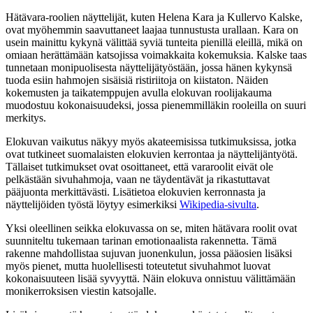
Hätävara-roolien näyttelijät, kuten Helena Kara ja Kullervo Kalske,
ovat myöhemmin saavuttaneet laajaa tunnustusta urallaan. Kara on
usein mainittu kykynä välittää syviä tunteita pienillä eleillä, mikä on
omiaan herättämään katsojissa voimakkaita kokemuksia. Kalske taas
tunnetaan monipuolisesta näyttelijätyöstään, jossa hänen kykynsä
tuoda esiin hahmojen sisäisiä ristiriitoja on kiistaton. Näiden
kokemusten ja taikatemppujen avulla elokuvan roolijakauma
muodostuu kokonaisuudeksi, jossa pienemmilläkin rooleilla on suuri
merkitys.
Elokuvan vaikutus näkyy myös akateemisissa tutkimuksissa, jotka
ovat tutkineet suomalaisten elokuvien kerrontaa ja näyttelijäntyötä.
Tällaiset tutkimukset ovat osoittaneet, että vararoolit eivät ole
pelkästään sivuhahmoja, vaan ne täydentävät ja rikastuttavat
pääjuonta merkittävästi. Lisätietoa elokuvien kerronnasta ja
näyttelijöiden työstä löytyy esimerkiksi
Wikipedia-sivulta
.
Yksi oleellinen seikka elokuvassa on se, miten hätävara roolit ovat
suunniteltu tukemaan tarinan emotionaalista rakennetta. Tämä
rakenne mahdollistaa sujuvan juonenkulun, jossa pääosien lisäksi
myös pienet, mutta huolellisesti toteutetut sivuhahmot luovat
kokonaisuuteen lisää syvyyttä. Näin elokuva onnistuu välittämään
monikerroksisen viestin katsojalle.