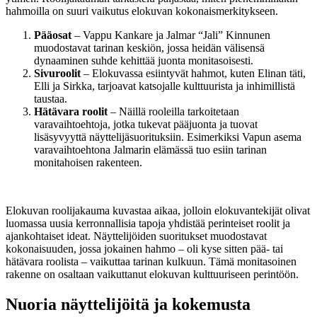
hahmoilla on suuri vaikutus elokuvan kokonaismerkitykseen.
Pääosat
– Vappu Kankare ja Jalmar “Jali” Kinnunen
muodostavat tarinan keskiön, jossa heidän välisensä
dynaaminen suhde kehittää juonta monitasoisesti.
Sivuroolit
– Elokuvassa esiintyvät hahmot, kuten Elinan täti,
Elli ja Sirkka, tarjoavat katsojalle kulttuurista ja inhimillistä
taustaa.
Hätävara roolit
– Näillä rooleilla tarkoitetaan
varavaihtoehtoja, jotka tukevat pääjuonta ja tuovat
lisäsyvyyttä näyttelijäsuorituksiin. Esimerkiksi Vapun asema
varavaihtoehtona Jalmarin elämässä tuo esiin tarinan
monitahoisen rakenteen.
Elokuvan roolijakauma kuvastaa aikaa, jolloin elokuvantekijät olivat
luomassa uusia kerronnallisia tapoja yhdistää perinteiset roolit ja
ajankohtaiset ideat. Näyttelijöiden suoritukset muodostavat
kokonaisuuden, jossa jokainen hahmo – oli kyse sitten pää- tai
hätävara roolista – vaikuttaa tarinan kulkuun. Tämä monitasoinen
rakenne on osaltaan vaikuttanut elokuvan kulttuuriseen perintöön.
Nuoria näyttelijöitä ja kokemusta