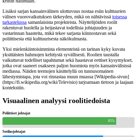
kriisin hallintaan.
Lisäksi sarjan kansainvälinen ulottuvuus nostaa esiin kulttuurien
välisen vuorovaikutuksen tärkeyden, mikä on nähtävissä
toisessa
tarkastelussa
samanlaisista projekteista. Näyttelijöiden roolit
rakentuvat huolella ja heijastavat todellisia johtajuuden ja
vastarinnan haasteita, mikä tekee sarjasta kiinnostavan sekä
poliittisesta että kulttuurisesta näkökulmasta.
Yksi mielenkiintoisimmista elementeistä on tarinan kyky kuvata
yksittäisten hahmojen kehitystä syvällisesti. Roolien taustalla
vaikuttavat todelliset tapahtumat sekä haastavat eettiset kysymykset,
jotka ovat saaneet osakseen paljon huomiota myös kansainvälisissä
mediassa. Näiden teemojen käsittelyllä on tunnusomainen
lähestymistapa, jota voi rinnastaa muun muassa [Wikipedia-sivun]
(https://fi.wikipedia.org/wiki/Televisio) tarjoamaan tietoon ja laajaan
kontekstiin.
Visuaalinen analyysi roolitiedoista
Poliittiset johtajat
85%
Sotilasjohtajat