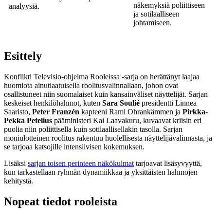
näkemyksiä poliittiseen
analyysiä.
ja sotilaalliseen
johtamiseen.
Esittely
Konflikti Televisio-ohjelma Rooleissa -sarja on herättänyt laajaa
huomiota ainutlaatuisella roolitusvalinnallaan, johon ovat
osallistuneet niin suomalaiset kuin kansainväliset näyttelijät. Sarjan
keskeiset henkilöhahmot, kuten
Sara Soulié
presidentti Linnea
Saaristo,
Peter Franzén
kapteeni Rami Ohrankämmen ja
Pirkka-
Pekka Petelius
pääministeri Kai Laavakuru, kuvaavat kriisin eri
puolia niin poliittisella kuin sotilaallisellakin tasolla. Sarjan
moniulotteinen roolitus rakentuu huolellisesta näyttelijävalinnasta, ja
se tarjoaa katsojille intensiivisen kokemuksen.
Lisäksi
sarjan toisen perinteen näkökulmat
tarjoavat lisäsyvyyttä,
kun tarkastellaan ryhmän dynamiikkaa ja yksittäisten hahmojen
kehitystä.
Nopeat tiedot rooleista