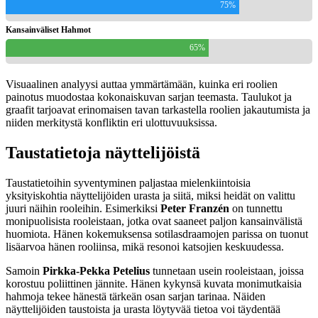
75%
Kansainväliset Hahmot
65%
Visuaalinen analyysi auttaa ymmärtämään, kuinka eri roolien
painotus muodostaa kokonaiskuvan sarjan teemasta. Taulukot ja
graafit tarjoavat erinomaisen tavan tarkastella roolien jakautumista ja
niiden merkitystä konfliktin eri ulottuvuuksissa.
Taustatietoja näyttelijöistä
Taustatietoihin syventyminen paljastaa mielenkiintoisia
yksityiskohtia näyttelijöiden urasta ja siitä, miksi heidät on valittu
juuri näihin rooleihin. Esimerkiksi
Peter Franzén
on tunnettu
monipuolisista rooleistaan, jotka ovat saaneet paljon kansainvälistä
huomiota. Hänen kokemuksensa sotilasdraamojen parissa on tuonut
lisäarvoa hänen rooliinsa, mikä resonoi katsojien keskuudessa.
Samoin
Pirkka-Pekka Petelius
tunnetaan usein rooleistaan, joissa
korostuu poliittinen jännite. Hänen kykynsä kuvata monimutkaisia
hahmoja tekee hänestä tärkeän osan sarjan tarinaa. Näiden
näyttelijöiden taustoista ja urasta löytyvää tietoa voi täydentää