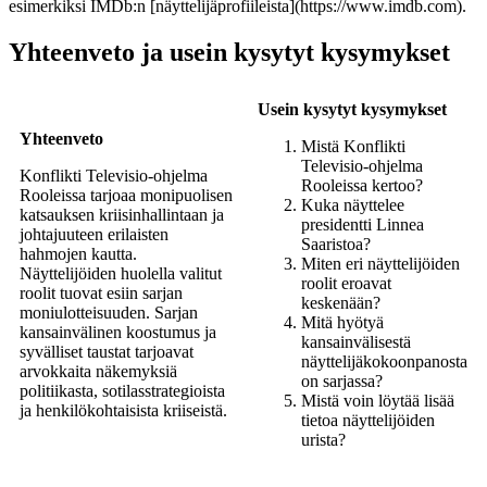
esimerkiksi IMDb:n [näyttelijäprofiileista](https://www.imdb.com).
Yhteenveto ja usein kysytyt kysymykset
Usein kysytyt kysymykset
Yhteenveto
Mistä Konflikti
Televisio-ohjelma
Konflikti Televisio-ohjelma
Rooleissa kertoo?
Rooleissa tarjoaa monipuolisen
Kuka näyttelee
katsauksen kriisinhallintaan ja
presidentti Linnea
johtajuuteen erilaisten
Saaristoa?
hahmojen kautta.
Miten eri näyttelijöiden
Näyttelijöiden huolella valitut
roolit eroavat
roolit tuovat esiin sarjan
keskenään?
moniulotteisuuden. Sarjan
Mitä hyötyä
kansainvälinen koostumus ja
kansainvälisestä
syvälliset taustat tarjoavat
näyttelijäkokoonpanosta
arvokkaita näkemyksiä
on sarjassa?
politiikasta, sotilasstrategioista
Mistä voin löytää lisää
ja henkilökohtaisista kriiseistä.
tietoa näyttelijöiden
urista?