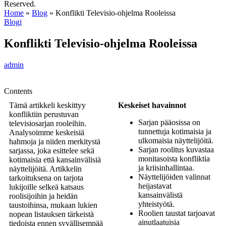
Reserved.
Home
»
Blog
»
Konflikti Televisio-ohjelma Rooleissa
Blogi
Konflikti Televisio-ohjelma Rooleissa
admin
Contents
Tämä artikkeli keskittyy
Keskeiset havainnot
konfliktiin perustuvan
Sarjan pääosissa on
televisiosarjan rooleihin.
tunnettuja kotimaisia ja
Analysoimme keskeisiä
ulkomaisia näyttelijöitä.
hahmoja ja niiden merkitystä
Sarjan roolitus kuvastaa
sarjassa, joka esittelee sekä
monitasoista konfliktia
kotimaisia että kansainvälisiä
ja kriisinhallintaa.
näyttelijöitä. Artikkelin
Näyttelijöiden valinnat
tarkoituksena on tarjota
heijastavat
lukijoille selkeä katsaus
kansainvälistä
roolisijoihin ja heidän
yhteistyötä.
taustoihinsa, mukaan lukien
Roolien taustat tarjoavat
nopean listauksen tärkeistä
ainutlaatuisia
tiedoista ennen syvällisempää