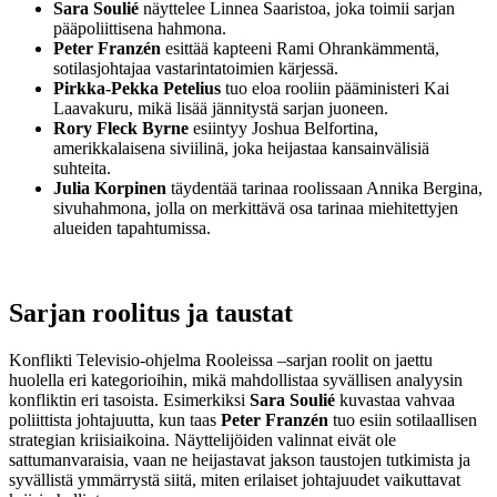
Sara Soulié
näyttelee Linnea Saaristoa, joka toimii sarjan
pääpoliittisena hahmona.
Peter Franzén
esittää kapteeni Rami Ohrankämmentä,
sotilasjohtajaa vastarintatoimien kärjessä.
Pirkka-Pekka Petelius
tuo eloa rooliin pääministeri Kai
Laavakuru, mikä lisää jännitystä sarjan juoneen.
Rory Fleck Byrne
esiintyy Joshua Belfortina,
amerikkalaisena siviilinä, joka heijastaa kansainvälisiä
suhteita.
Julia Korpinen
täydentää tarinaa roolissaan Annika Bergina,
sivuhahmona, jolla on merkittävä osa tarinaa miehitettyjen
alueiden tapahtumissa.
Sarjan roolitus ja taustat
Konflikti Televisio-ohjelma Rooleissa –sarjan roolit on jaettu
huolella eri kategorioihin, mikä mahdollistaa syvällisen analyysin
konfliktin eri tasoista. Esimerkiksi
Sara Soulié
kuvastaa vahvaa
poliittista johtajuutta, kun taas
Peter Franzén
tuo esiin sotilaallisen
strategian kriisiaikoina. Näyttelijöiden valinnat eivät ole
sattumanvaraisia, vaan ne heijastavat jakson taustojen tutkimista ja
syvällistä ymmärrystä siitä, miten erilaiset johtajuudet vaikuttavat