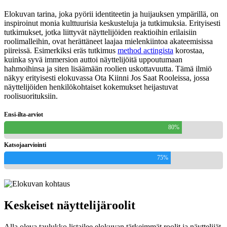
Elokuvan tarina, joka pyörii identiteetin ja huijauksen ympärillä, on
inspiroinut monia kulttuurisia keskusteluja ja tutkimuksia. Erityisesti
tutkimukset, jotka liittyvät näyttelijöiden reaktioihin erilaisiin
roolimalleihin, ovat herättäneet laajaa mielenkiintoa akateemisissa
piireissä. Esimerkiksi eräs tutkimus
method actingista
korostaa,
kuinka syvä immersion auttoi näyttelijöitä uppoutumaan
hahmoihinsa ja siten lisäämään roolien uskottavuutta. Tämä ilmiö
näkyy erityisesti elokuvassa Ota Kiinni Jos Saat Rooleissa, jossa
näyttelijöiden henkilökohtaiset kokemukset heijastuvat
roolisuorituksiin.
Ensi-ilta-arviot
80%
Katsojaarviointi
75%
Keskeiset näyttelijäroolit
Alla oleva taulukko listailee elokuvan tärkeimmät roolit ja näyttelijät.