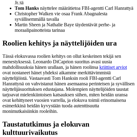
Jr.:tä
Tom Hanks
näyttelee määrätietoa FBI-agentti Carl Hanrattyä
Christopher Walken vie osaa Frank Abagnalesta
syvällisemmällä tavalla
Martin Sheen ja Nathalie Baye täydentävät perhe- ja
moraalipainotteista tarinaa
Roolien kehitys ja näyttelijöiden ura
Tässä elokuvassa roolien kehitys on ollut keskeinen tekijä sen
menestyksessä. Leonardo DiCaprion suoritus avasi uusia
mahdollisuuksia hänen urallaan, ja hänen roolinsa
kriittiset arviot
ovat nostaneet hänet yhdeksi aikamme merkittävimmistä
näyttelijöistä. Vastaavasti Tom Hanksin rooli FBI-agentti Carl
Hanrattynä on vahvistanut hänen asemaansa perinteisen ja syvällisen
näyttelijäsuorituksen edustajana. Molempien näyttelijöiden taustat
tarjoavat mielenkiintoisen katsauksen siihen, miten heidän uransa
ovat kehittyneet vuosien varrella, ja elokuva toimii erinomaisena
esimerkkinä heidän kyvystään tuoda autenttisuutta
monimutkaisiinkin rooleihin.
Taustatutkimus ja elokuvan
kulttuurivaikutus