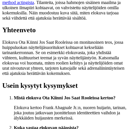
method actingista
. Tilanteita, joissa hahmojen sisäinen maailma ja
ulkoinen ilmapiiri kohtaavat, on vahvistettu näyttelijöiden omilla
kokemuksilla. Näin muodostuu kuva siitä, miten elokuva tarjoaa
sekä viihdettä että ajatuksia herättävää sisältöä.
Yhteenveto
Elokuva Ota Kiinni Jos Saat Rooleissa on monitasoinen teos, jossa
huippuluokan näyttelijäsuoritukset kohtaavat kekseliään
tarinankerronnan. Se on esimerkki elokuvasta, joka yhdistää
viihteen, kulttuuriset teemat ja syvän näyttelijäntyön. Katsomalla
elokuvaa voi huomata, miten roolien kehitys ja näyttelijöiden omat
urat nivoutuvat yhteen, tarjoten katsojalle sekä adrenaliinintäyteisen
että ajatuksia herättävän kokemuksen.
Usein kysytyt kysymykset
Mistä elokuva Ota Kiinni Jos Saat Rooleissa kertoo?
Elokuva kertoo Frank Abagnale Jr.:n, nuoren huijarin, tarinan,
joka joutuu jatkuvaan juonitteluun identiteettien vaihdon ja
älykkäiden huijausten merkeissä.
Kuka vastaa elokuvan pääosista?