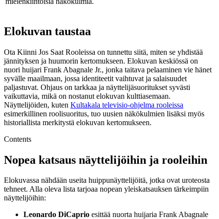
mielenkiintoisia näkökulmia.
Elokuvan taustaa
Ota Kiinni Jos Saat Rooleissa on tunnettu siitä, miten se yhdistää
jännityksen ja huumorin kertomukseen. Elokuvan keskiössä on
nuori huijari Frank Abagnale Jr., jonka taitava pelaaminen vie hänet
syvälle maailmaan, jossa identiteetit vaihtuvat ja salaisuudet
paljastuvat. Ohjaus on tarkkaa ja näyttelijäsuoritukset syvästi
vaikuttavia, mikä on nostanut elokuvan kulttiasemaan.
Näyttelijöiden, kuten
Kultakala televisio-ohjelma rooleissa
esimerkillinen roolisuoritus, tuo uusien näkökulmien lisäksi myös
historiallista merkitystä elokuvan kertomukseen.
Contents
Nopea katsaus näyttelijöihin ja rooleihin
Elokuvassa nähdään useita huippunäyttelijöitä, jotka ovat uroteosta
tehneet. Alla oleva lista tarjoaa nopean yleiskatsauksen tärkeimpiin
näyttelijöihin:
Leonardo DiCaprio
esittää nuorta huijaria Frank Abagnale