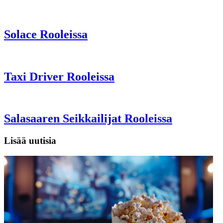
Solace Rooleissa
Taxi Driver Rooleissa
Salasaaren Seikkailijat Rooleissa
Lisää uutisia