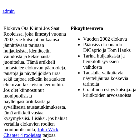
admin
Elokuva Ota Kiinni Jos Saat
Pikayhteenveto
Rooleissa, joka ilmestyi vuonna
Vuoden 2002 elokuva
2002, vie katsojat mukaansa
Pääosissa Leonardo
jännittävään tarinaan
DiCaprio ja Tom Hanks
huijauksista, identiteetin
Tarina huijauksista ja
vaihdosta ja kekseliäistä
henkilöllisyyksien
juonittelua. Tämä artikkeli
vaihdosta
tarkastelee elokuvan päärooleja,
Taustalla vaikuttavia
taustoja ja näyttelijöiden uraa
näyttelijäuraa koskevia
sekä tarjoaa selkeän katsauksen
tarinoita
elokuvan keskeisiin teemoihin.
Graafinen esitys katsoja- ja
Jos olet kiinnostunut
kriitikoiden arvosanoista
monipuolisista
näyttelijäsuorituksista ja
syvällisestä taustatutkimuksesta,
tämä artikkeli vastaa
kysymyksiisi. Lisäksi, jos haluat
vertailla elokuvien roolien
monipuolisuutta,
John Wick
Chapter 4 rooleissa
tarjoaa