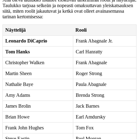
Taulukko tarjoaa selkeän ja nopeasti omaksuttavan yleiskatsauksen
siitä, miten roolit jakautuvat ja ketkä ovat olleet avainasemassa
tarinan kertomisessa:
Näyttelijä
Rooli
Leonardo DiCaprio
Frank Abagnale Jr.
Tom Hanks
Carl Hanratty
Christopher Walken
Frank Abagnale
Martin Sheen
Roger Strong
Nathalie Baye
Paula Abagnale
Amy Adams
Brenda Strong
James Brolin
Jack Barnes
Brian Howe
Earl Amdursky
Frank John Hughes
Tom Fox
Steve Eastin
Paul Morgan