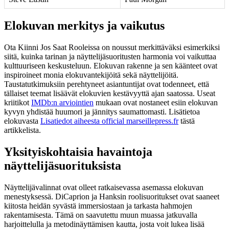
Elokuvan merkitys ja vaikutus
Ota Kiinni Jos Saat Rooleissa on noussut merkittäväksi esimerkiksi
siitä, kuinka tarinan ja näyttelijäsuoritusten harmonia voi vaikuttaa
kulttuuriseen keskusteluun. Elokuvan rakenne ja sen käänteet ovat
inspiroineet monia elokuvantekijöitä sekä näyttelijöitä.
Taustatutkimuksiin perehtyneet asiantuntijat ovat todenneet, että
tällaiset teemat lisäävät elokuvien kestävyyttä ajan saatossa. Useat
kriitikot
IMDb:n arviointien
mukaan ovat nostaneet esiin elokuvan
kyvyn yhdistää huumori ja jännitys saumattomasti. Lisätietoa
elokuvasta
Lisatiedot aiheesta official marseillepress.fr
tästä
artikkelista.
Yksityiskohtaisia havaintoja
näyttelijäsuorituksista
Näyttelijävalinnat ovat olleet ratkaisevassa asemassa elokuvan
menestyksessä. DiCaprion ja Hanksin roolisuoritukset ovat saaneet
kiitosta heidän syvästä immersiostaan ja tarkasta hahmojen
rakentamisesta. Tämä on saavutettu muun muassa jatkuvalla
harjoittelulla ja metodinäyttämisen kautta, josta voit lukea lisää