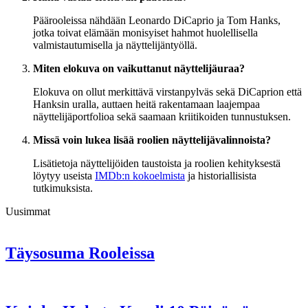
Päärooleissa nähdään Leonardo DiCaprio ja Tom Hanks,
jotka toivat elämään monisyiset hahmot huolellisella
valmistautumisella ja näyttelijäntyöllä.
Miten elokuva on vaikuttanut näyttelijäuraa?
Elokuva on ollut merkittävä virstanpylväs sekä DiCaprion että
Hanksin uralla, auttaen heitä rakentamaan laajempaa
näyttelijäportfolioa sekä saamaan kriitikoiden tunnustuksen.
Missä voin lukea lisää roolien näyttelijävalinnoista?
Lisätietoja näyttelijöiden taustoista ja roolien kehityksestä
löytyy useista
IMDb:n kokoelmista
ja historiallisista
tutkimuksista.
Uusimmat
Täysosuma Rooleissa