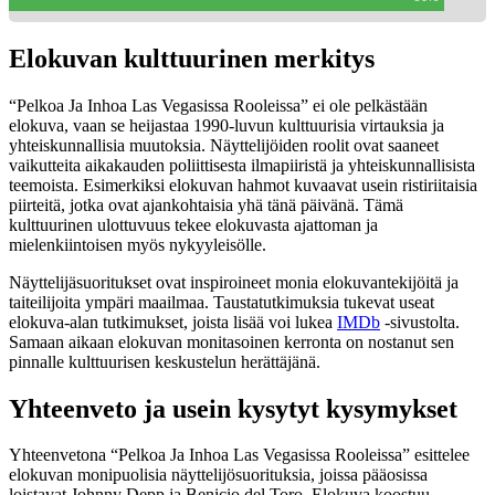
Elokuvan kulttuurinen merkitys
“Pelkoa Ja Inhoa Las Vegasissa Rooleissa” ei ole pelkästään
elokuva, vaan se heijastaa 1990-luvun kulttuurisia virtauksia ja
yhteiskunnallisia muutoksia. Näyttelijöiden roolit ovat saaneet
vaikutteita aikakauden poliittisesta ilmapiiristä ja yhteiskunnallisista
teemoista. Esimerkiksi elokuvan hahmot kuvaavat usein ristiriitaisia
piirteitä, jotka ovat ajankohtaisia yhä tänä päivänä. Tämä
kulttuurinen ulottuvuus tekee elokuvasta ajattoman ja
mielenkiintoisen myös nykyyleisölle.
Näyttelijäsuoritukset ovat inspiroineet monia elokuvantekijöitä ja
taiteilijoita ympäri maailmaa. Taustatutkimuksia tukevat useat
elokuva-alan tutkimukset, joista lisää voi lukea
IMDb
-sivustolta.
Samaan aikaan elokuvan monitasoinen kerronta on nostanut sen
pinnalle kulttuurisen keskustelun herättäjänä.
Yhteenveto ja usein kysytyt kysymykset
Yhteenvetona “Pelkoa Ja Inhoa Las Vegasissa Rooleissa” esittelee
elokuvan monipuolisia näyttelijösuorituksia, joissa pääosissa
loistavat Johnny Depp ja Benicio del Toro. Elokuva koostuu