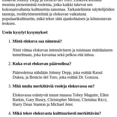
monista pienemmistä rooleista, jotka kaikki tukevat sen
kokonaisvaltaista kulttuurista sanomaa. Tarkastelimme näyttelijöiden
taustoja, roolityömenetelmiä ja elokuvan vaikutusta
populaarikulttuuriin, mikä tekee siitä ajankohtaisen ja kiinnostavan
teoksen.
Usein kysytyt kysymykset
Mistä elokuva saa nimensä?
Nimi viittaa elokuvan intensiiviseen ja toisinaan ristiriitaiseen
tunnelmaan, joka kuvastaa sekä pelkoa että inhoa.
Kuka ovat elokuvan pääroolissa?
Päärooleissa nähdään Johnny Depp, joka esittää Raoul
Dukea, ja Benicio del Toro, joka esittää Dr. Gonzoa.
Mitä muita merkittäviä rooleja elokuvassa on?
Elokuvassa esiintyvät muun muassa Tobey Maguire, Ellen
Barkin, Gary Busey, Christopher Meloni, Christina Ricci,
Harry Dean Stanton ja Michael Jeter.
Mikä tekee elokuvasta kulttuurisesti merkittävän?