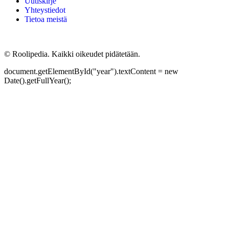
Uutiskirje
Yhteystiedot
Tietoa meistä
©
Roolipedia. Kaikki oikeudet pidätetään.
document.getElementById("year").textContent = new
Date().getFullYear();