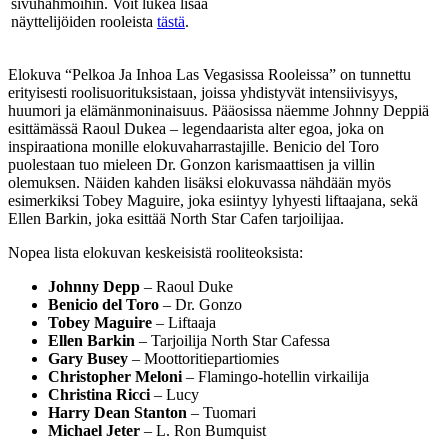
sivuhahmoihin. Voit lukea lisää
näyttelijöiden rooleista
tästä
.
Elokuva “Pelkoa Ja Inhoa Las Vegasissa Rooleissa” on tunnettu
erityisesti roolisuorituksistaan, joissa yhdistyvät intensiivisyys,
huumori ja elämänmoninaisuus. Pääosissa näemme Johnny Deppiä
esittämässä Raoul Dukea – legendaarista alter egoa, joka on
inspiraationa monille elokuvaharrastajille. Benicio del Toro
puolestaan tuo mieleen Dr. Gonzon karismaattisen ja villin
olemuksen. Näiden kahden lisäksi elokuvassa nähdään myös
esimerkiksi Tobey Maguire, joka esiintyy lyhyesti liftaajana, sekä
Ellen Barkin, joka esittää North Star Cafen tarjoilijaa.
Nopea lista elokuvan keskeisistä rooliteoksista:
Johnny Depp
– Raoul Duke
Benicio del Toro
– Dr. Gonzo
Tobey Maguire
– Liftaaja
Ellen Barkin
– Tarjoilija North Star Cafessa
Gary Busey
– Moottoritiepartiomies
Christopher Meloni
– Flamingo-hotellin virkailija
Christina Ricci
– Lucy
Harry Dean Stanton
– Tuomari
Michael Jeter
– L. Ron Bumquist