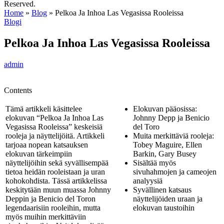
Reserved.
Home
»
Blog
»
Pelkoa Ja Inhoa Las Vegasissa Rooleissa
Blogi
Pelkoa Ja Inhoa Las Vegasissa Rooleissa
admin
Contents
Tämä artikkeli käsittelee
Elokuvan pääosissa:
elokuvan “Pelkoa Ja Inhoa Las
Johnny Depp ja Benicio
Vegasissa Rooleissa” keskeisiä
del Toro
rooleja ja näyttelijöitä. Artikkeli
Muita merkittäviä rooleja:
tarjoaa nopean katsauksen
Tobey Maguire, Ellen
elokuvan tärkeimpiin
Barkin, Gary Busey
näyttelijöihin sekä syvällisempää
Sisältää myös
tietoa heidän rooleistaan ja uran
sivuhahmojen ja cameojen
kohokohdista. Tässä artikkelissa
analyysiä
keskitytään muun muassa Johnny
Syvällinen katsaus
Deppin ja Benicio del Toron
näyttelijöiden uraan ja
legendaarisiin rooleihin, mutta
elokuvan taustoihin
myös muihin merkittäviin