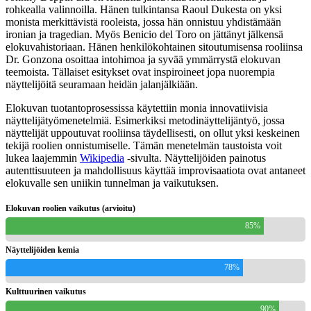
rohkealla valinnoilla. Hänen tulkintansa Raoul Dukesta on yksi
monista merkittävistä rooleista, jossa hän onnistuu yhdistämään
ironian ja tragedian. Myös Benicio del Toro on jättänyt jälkensä
elokuvahistoriaan. Hänen henkilökohtainen sitoutumisensa rooliinsa
Dr. Gonzona osoittaa intohimoa ja syvää ymmärrystä elokuvan
teemoista. Tällaiset esitykset ovat inspiroineet jopa nuorempia
näyttelijöitä seuramaan heidän jalanjälkiään.
Elokuvan tuotantoprosessissa käytettiin monia innovatiivisia
näyttelijätyömenetelmiä. Esimerkiksi metodinäyttelijäntyö, jossa
näyttelijät uppoutuvat rooliinsa täydellisesti, on ollut yksi keskeinen
tekijä roolien onnistumiselle. Tämän menetelmän taustoista voit
lukea laajemmin
Wikipedia
-sivulta. Näyttelijöiden painotus
autenttisuuteen ja mahdollisuus käyttää improvisaatiota ovat antaneet
elokuvalle sen uniikin tunnelman ja vaikutuksen.
Elokuvan roolien vaikutus (arvioitu)
85%
Näyttelijöiden kemia
78%
Kulttuurinen vaikutus
90%