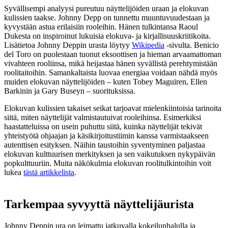
Syvällisempi analyysi pureutuu näyttelijöiden uraan ja elokuvan
kulissien taakse. Johnny Depp on tunnettu muuntuvuudestaan ja
kyvystään astua erilaisiin rooleihin. Hänen tulkintansa Raoul
Dukesta on inspiroinut lukuisia elokuva- ja kirjallisuuskriitikoita.
Lisätietoa Johnny Deppin urasta löytyy
Wikipedia
-sivulta. Benicio
del Toro on puolestaan tuonut eksoottisen ja hieman arvaamattoman
vivahteen rooliinsa, mikä heijastaa hänen syvällistä perehtymistään
roolitaitoihin. Samankaltaista luovaa energiaa voidaan nähdä myös
muiden elokuvan näyttelijöiden – kuten Tobey Maguiren, Ellen
Barkinin ja Gary Buseyn – suorituksissa.
Elokuvan kulissien takaiset seikat tarjoavat mielenkiintoisia tarinoita
siitä, miten näyttelijät valmistautuivat rooleihinsa. Esimerkiksi
haastatteluissa on usein puhuttu siitä, kuinka näyttelijät tekivät
yhteistyötä ohjaajan ja käsikirjoitustiimin kanssa varmistaakseen
autenttisen esityksen. Näihin taustoihin syventyminen paljastaa
elokuvan kulttuurisen merkityksen ja sen vaikutuksen nykypäivän
popkulttuuriin. Muita näkökulmia elokuvan roolitulkintoihin voit
lukea
tästä artikkelista
.
Tarkempaa syvyyttä näyttelijäurista
Johnny Deppin ura on leimattu jatkuvalla kokeilunhalulla ja