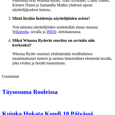
Pääosissa ovat Winona Ryder, Trini Alvarado, Claire Danes,
Kirsten Dunst ja Samantha Mathis yhdessä upean
näyttelijäjoukon kanssa.
Mistä löydän lisätietoja näyttelijöiden urista?
Voit tutustua näyttelijöiden uratietoihin muun muassa
Wikipedia
-sivulla ja
IMDb
-tietokannassa.
Miksi Winona Ryderin suoritus on arvioitu niin
korkeaksi?
Winona Ryder onnistui yhdistämään roolihahmon
monimutkaiset tunteet ja tarinan historialliset elementit tavalla,
joka erottui ja herätti tunnustusta.
Uusimmat
Täysosuma Rooleissa
Kuinka Hukata Kundi 10 Päivässä