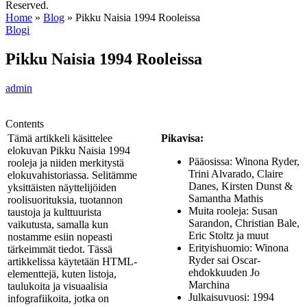
Reserved.
Home
»
Blog
»
Pikku Naisia 1994 Rooleissa
Blogi
Pikku Naisia 1994 Rooleissa
admin
Contents
Tämä artikkeli käsittelee
Pikavisa:
elokuvan Pikku Naisia 1994
Pääosissa: Winona Ryder,
rooleja ja niiden merkitystä
Trini Alvarado, Claire
elokuvahistoriassa. Selitämme
Danes, Kirsten Dunst &
yksittäisten näyttelijöiden
Samantha Mathis
roolisuorituksia, tuotannon
Muita rooleja: Susan
taustoja ja kulttuurista
Sarandon, Christian Bale,
vaikutusta, samalla kun
Eric Stoltz ja muut
nostamme esiin nopeasti
Erityishuomio: Winona
tärkeimmät tiedot. Tässä
Ryder sai Oscar-
artikkelissa käytetään HTML-
ehdokkuuden Jo
elementtejä, kuten listoja,
Marchina
taulukoita ja visuaalisia
Julkaisuvuosi: 1994
infografiikoita, jotka on