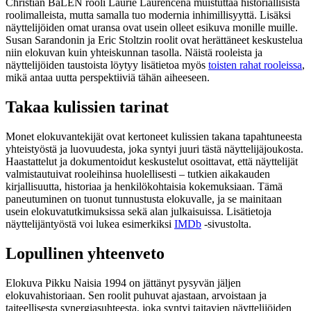
Christian BaLEN rooli Laurie Laurencena muistuttaa historiallisista
roolimalleista, mutta samalla tuo modernia inhimillisyyttä. Lisäksi
näyttelijöiden omat uransa ovat usein olleet esikuva monille muille.
Susan Sarandonin ja Eric Stoltzin roolit ovat herättäneet keskustelua
niin elokuvan kuin yhteiskunnan tasolla. Näistä rooleista ja
näyttelijöiden taustoista löytyy lisätietoa myös
toisten rahat rooleissa
,
mikä antaa uutta perspektiiviä tähän aiheeseen.
Takaa kulissien tarinat
Monet elokuvantekijät ovat kertoneet kulissien takana tapahtuneesta
yhteistyöstä ja luovuudesta, joka syntyi juuri tästä näyttelijäjoukosta.
Haastattelut ja dokumentoidut keskustelut osoittavat, että näyttelijät
valmistautuivat rooleihinsa huolellisesti – tutkien aikakauden
kirjallisuutta, historiaa ja henkilökohtaisia kokemuksiaan. Tämä
paneutuminen on tuonut tunnustusta elokuvalle, ja se mainitaan
usein elokuvatutkimuksissa sekä alan julkaisuissa. Lisätietoja
näyttelijäntyöstä voi lukea esimerkiksi
IMDb
-sivustolta.
Lopullinen yhteenveto
Elokuva Pikku Naisia 1994 on jättänyt pysyvän jäljen
elokuvahistoriaan. Sen roolit puhuvat ajastaan, arvoistaan ja
taiteellisesta synergiasuhteesta, joka syntyi taitavien näyttelijöiden