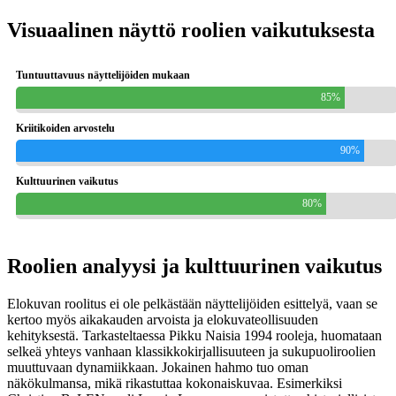
Visuaalinen näyttö roolien vaikutuksesta
Tuntuuttavuus näyttelijöiden mukaan
85%
Kriitikoiden arvostelu
90%
Kulttuurinen vaikutus
80%
Roolien analyysi ja kulttuurinen vaikutus
Elokuvan roolitus ei ole pelkästään näyttelijöiden esittelyä, vaan se
kertoo myös aikakauden arvoista ja elokuvateollisuuden
kehityksestä. Tarkasteltaessa Pikku Naisia 1994 rooleja, huomataan
selkeä yhteys vanhaan klassikkokirjallisuuteen ja sukupuoliroolien
muuttuvaan dynamiikkaan. Jokainen hahmo tuo oman
näkökulmansa, mikä rikastuttaa kokonaiskuvaa. Esimerkiksi