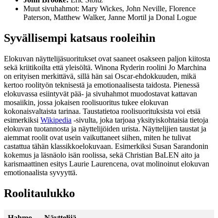
Muut sivuhahmot: Mary Wickes, John Neville, Florence
Paterson, Matthew Walker, Janne Mortil ja Donal Logue
Syvällisempi katsaus rooleihin
Elokuvan näyttelijäsuoritukset ovat saaneet osakseen paljon kiitosta
sekä kriitikoilta että yleisöltä. Winona Ryderin roolini Jo Marchina
on erityisen merkittävä, sillä hän sai Oscar-ehdokkuuden, mikä
kertoo roolityön teknisestä ja emotionaalisesta taidosta. Pienessä
elokuvassa esiintyvät pää- ja sivuhahmot muodostavat kattavan
mosaiikin, jossa jokaisen roolisuoritus tukee elokuvan
kokonaisvaltaista tarinaa. Taustatietoa roolisuorituksista voi etsiä
esimerkiksi
Wikipedia
-sivulta, joka tarjoaa yksityiskohtaisia tietoja
elokuvan tuotannosta ja näyttelijöiden urista. Näyttelijien taustat ja
aiemmat roolit ovat usein vaikuttaneet siihen, miten he tulivat
castattua tähän klassikkoelokuvaan. Esimerkiksi Susan Sarandonin
kokemus ja läsnäolo isän roolissa, sekä Christian BaLEN aito ja
karismaattinen esitys Laurie Laurencena, ovat molinoinut elokuvan
emotionaalista syvyyttä.
Roolitaulukko
Hahmo
Näyttelijä