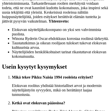
yhteistoiminnasta. Tarkastellessaan roolien merkitystä voidaan
todeta, että ne ovat kauniisti kudottu kokonaisuus, joka inspiroi sekä
uusia tekijöitä että yleisöä. Keskeisissä rooleissa nähtiin
huippunäyttelijöitä, joiden esitykset herättivät elämän tunteita ja
jättivät pysyvän vaikutelman.
Yhteenveto:
Elokuvan näyttelijäkokoonpano on yksi sen vahvimmista
puolista.
Winona Ryderin Oscar-ehdokkuus korostaa roolinsä tärkeyttä.
Taustatutkimus ja oikean roolijaon tulokset tukevat elokuvan
kulttuurista arvoa.
Näyttelijöiden henkilökohtaiset tarinat rikastuttavat elokuvan
kokonaisuutta.
Usein kysytyt kysymykset
Mikä tekee Pikku Naisia 1994 rooleista erityiset?
Elokuvan roolitus yhdistää historialliset arvot ja modernin
näyttelijäntyön syvyyden, mikä on herättänyt laajaa
tunnustusta.
Ketkä ovat elokuvan pääosissa?