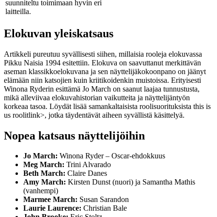
suunniteltu toimimaan hyvin eri
laitteilla.
Elokuvan yleiskatsaus
Artikkeli pureutuu syvällisesti siihen, millaisia rooleja elokuvassa
Pikku Naisia 1994 esitettiin. Elokuva on saavuttanut merkittävän
aseman klassikkoelokuvana ja sen näyttelijäkokoonpano on jäänyt
elämään niin katsojien kuin kriitikoidenkin muistoissa. Erityisesti
Winona Ryderin esittämä Jo March on saanut laajaa tunnustusta,
mikä alleviivaa elokuvahistorian vaikutteita ja näyttelijäntyön
korkeaa tasoa. Löydät lisää samankaltaisista roolisuorituksista
this is
us roolit
link>, jotka täydentävät aiheen syvällistä käsittelyä.
Nopea katsaus näyttelijöihin
Jo March:
Winona Ryder – Oscar-ehdokkuus
Meg March:
Trini Alvarado
Beth March:
Claire Danes
Amy March:
Kirsten Dunst (nuori) ja Samantha Mathis
(vanhempi)
Marmee March:
Susan Sarandon
Laurie Laurence:
Christian Bale
John Brooke:
Eric Stoltz