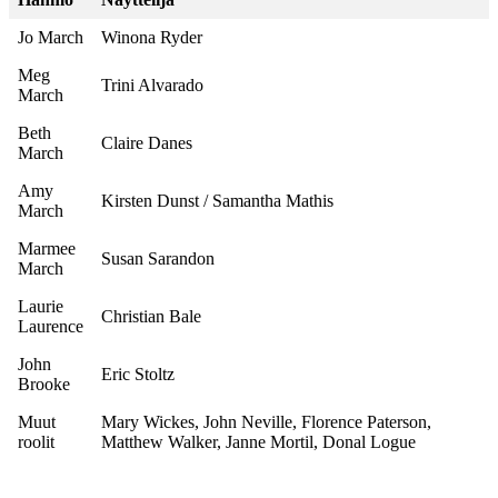
Jo March
Winona Ryder
Meg
Trini Alvarado
March
Beth
Claire Danes
March
Amy
Kirsten Dunst / Samantha Mathis
March
Marmee
Susan Sarandon
March
Laurie
Christian Bale
Laurence
John
Eric Stoltz
Brooke
Muut
Mary Wickes, John Neville, Florence Paterson,
roolit
Matthew Walker, Janne Mortil, Donal Logue