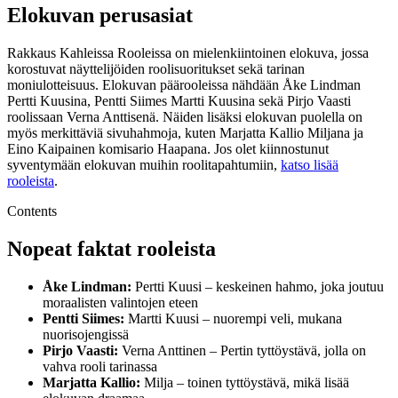
Elokuvan perusasiat
Rakkaus Kahleissa Rooleissa on mielenkiintoinen elokuva, jossa
korostuvat näyttelijöiden roolisuoritukset sekä tarinan
moniulotteisuus. Elokuvan päärooleissa nähdään Åke Lindman
Pertti Kuusina, Pentti Siimes Martti Kuusina sekä Pirjo Vaasti
roolissaan Verna Anttisenä. Näiden lisäksi elokuvan puolella on
myös merkittäviä sivuhahmoja, kuten Marjatta Kallio Miljana ja
Eino Kaipainen komisario Haapana. Jos olet kiinnostunut
syventymään elokuvan muihin roolitapahtumiin,
katso lisää
rooleista
.
Contents
Nopeat faktat rooleista
Åke Lindman:
Pertti Kuusi – keskeinen hahmo, joka joutuu
moraalisten valintojen eteen
Pentti Siimes:
Martti Kuusi – nuorempi veli, mukana
nuorisojengissä
Pirjo Vaasti:
Verna Anttinen – Pertin tyttöystävä, jolla on
vahva rooli tarinassa
Marjatta Kallio:
Milja – toinen tyttöystävä, mikä lisää