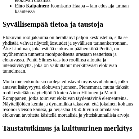
elokuvan draamaa
Eino Kaipainen:
Komisario Haapa – lain edustaja tarinan
käänteissä
Syvällisempää tietoa ja taustoja
Elokuvan roolijakauma on herättänyt paljon keskustelua, sillä se
yhdistää vahvat näyttelijäosuudet ja syvällisen tarinankerronnan.
Åke Lindman, joka esittää elokuvan päähenkilöä Perttiä, on
myöhemmin tunnettu monipuolisesta urastaan teatterissa ja
elokuvassa. Pentti Siimes taas tuo rooliinsa aitoutta ja
intensiivisyyttä, joka on vaikuttanut merkittävästi elokuvan
tunnelmaan.
Muita mielenkiintoisia rooleja edustavat myös sivuhahmot, jotka
antavat lisäsyvyyttä elokuvan juoneen. Pienemmät, mutta tärkeät
roolit esitetään näyttelijöillä kuten Aimo Hiltunen ja Martti
Romppanen, jotka toimivat elokuvan täydentävinä elementteinä.
Näyttelijöiden kemia ja dynamiikka takaavat, että jokainen kohtaus
resonoi yleisön kanssa, ja heijastaa 1950-luvun suomalaisen
elokuvan tavoitetta käsitellä moraalisia ja yhteiskunnallisia arvoja.
Taustatutkimus ja kulttuurinen merkitys