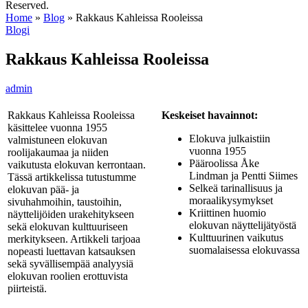
Reserved.
Home
»
Blog
»
Rakkaus Kahleissa Rooleissa
Blogi
Rakkaus Kahleissa Rooleissa
admin
Rakkaus Kahleissa Rooleissa
Keskeiset havainnot:
käsittelee vuonna 1955
Elokuva julkaistiin
valmistuneen elokuvan
vuonna 1955
roolijakaumaa ja niiden
Pääroolissa Åke
vaikutusta elokuvan kerrontaan.
Lindman ja Pentti Siimes
Tässä artikkelissa tutustumme
Selkeä tarinallisuus ja
elokuvan pää- ja
moraalikysymykset
sivuhahmoihin, taustoihin,
Kriittinen huomio
näyttelijöiden urakehitykseen
elokuvan näyttelijätyöstä
sekä elokuvan kulttuuriseen
Kulttuurinen vaikutus
merkitykseen. Artikkeli tarjoaa
suomalaisessa elokuvassa
nopeasti luettavan katsauksen
sekä syvällisempää analyysiä
elokuvan roolien erottuvista
piirteistä.