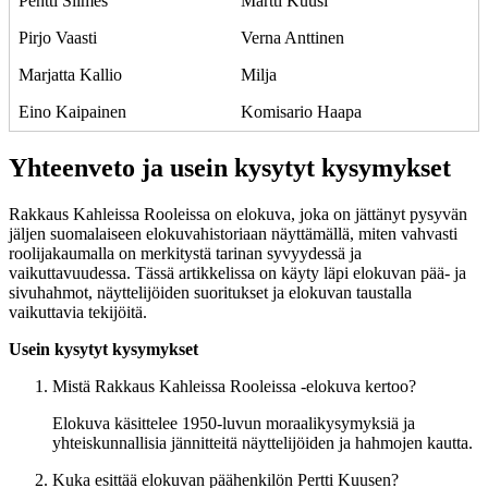
Pentti Siimes
Martti Kuusi
Pirjo Vaasti
Verna Anttinen
Marjatta Kallio
Milja
Eino Kaipainen
Komisario Haapa
Yhteenveto ja usein kysytyt kysymykset
Rakkaus Kahleissa Rooleissa on elokuva, joka on jättänyt pysyvän
jäljen suomalaiseen elokuvahistoriaan näyttämällä, miten vahvasti
roolijakaumalla on merkitystä tarinan syvyydessä ja
vaikuttavuudessa. Tässä artikkelissa on käyty läpi elokuvan pää- ja
sivuhahmot, näyttelijöiden suoritukset ja elokuvan taustalla
vaikuttavia tekijöitä.
Usein kysytyt kysymykset
Mistä Rakkaus Kahleissa Rooleissa -elokuva kertoo?
Elokuva käsittelee 1950-luvun moraalikysymyksiä ja
yhteiskunnallisia jännitteitä näyttelijöiden ja hahmojen kautta.
Kuka esittää elokuvan päähenkilön Pertti Kuusen?