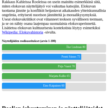
Rakkaus Kahleissa Rooleissa on usein mainittu esimerkkinä siitä,
miten elokuvan näyttelijätyö voi vaikuttaa katsojiin. Elokuvan
tuottama jännite ja konfliktit heijastavat aikakauden yhteiskunnallisia
ongelmia, erityisesti nuorison jännitteitä ja moraalikysymyksiä.
Useat elokuvakriitikot ovat viitanneet teoksen syvälliseen teemaan,
ja se on nähty osana laajempaa suomalaista elokuvaperinnettä.
Lisätietoa elokuvan kulttuurisesta kontekstista löytyy esimerkiksi
Wikipedia: Elokuvahistoria
-sivulta.
Näyttelijöiden roolisuoritukset (arvio 1-100)
Åke Lindman 80
Pentti Siimes 75
Pirjo Vaasti 70
Marjatta Kallio 65
Eino Kaipainen 60