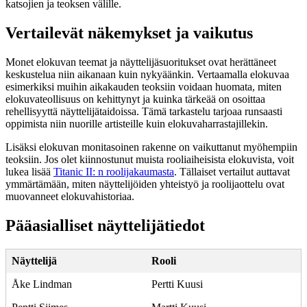
katsojien ja teoksen välille.
Vertailevät näkemykset ja vaikutus
Monet elokuvan teemat ja näyttelijäsuoritukset ovat herättäneet
keskustelua niin aikanaan kuin nykyäänkin. Vertaamalla elokuvaa
esimerkiksi muihin aikakauden teoksiin voidaan huomata, miten
elokuvateollisuus on kehittynyt ja kuinka tärkeää on osoittaa
rehellisyyttä näyttelijätaidoissa. Tämä tarkastelu tarjoaa runsaasti
oppimista niin nuorille artisteille kuin elokuvaharrastajillekin.
Lisäksi elokuvan monitasoinen rakenne on vaikuttanut myöhempiin
teoksiin. Jos olet kiinnostunut muista rooliaiheisista elokuvista, voit
lukea lisää
Titanic II: n roolijakaumasta
. Tällaiset vertailut auttavat
ymmärtämään, miten näyttelijöiden yhteistyö ja roolijaottelu ovat
muovanneet elokuvahistoriaa.
Pääasialliset näyttelijätiedot
Näyttelijä
Rooli
Åke Lindman
Pertti Kuusi