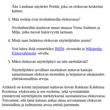
Åke Lindman näyttelee Perttiä, joka on elokuvan keskeisin
hahmo.
Mitä rooleja ovat sivuhahmoilla elokuvassa?
Sivuhahmoihin kuuluvat muun muassa Verna Anttinen ja
Milja, jotka tuovat lisäsyvyyttä tarinaan.
Mistä saan lisätietoa elokuvan näyttelijöiden urasta?
Voit lukea lisää esimerkiksi
IMDb
-sivustolta ja
Wikipedia:
Elokuvahistoria
-sivulta.
Miksi elokuvan näyttelijätyö on niin merkittävää?
Näyttelijöiden syvälliset suoritukset auttavat katsojia
samaistumaan elokuvan teemoihin ja heijastavat aikakauden
yhteiskunnallisia arvoja.
Artikkeli on koottu tarjoamaan kattavan kuvan Rakkaus Kahleissa
Rooleissa -elokuvasta ja sen rooleista, sekä syventämään
ymmärrystä näyttelijätyön merkityksestä suomalaisessa elokuvassa.
Toivomme, että tämä katsaus auttaa sinua arvostamaan elokuvan
historiallista ja kulttuurista arvoa entistä paremmin.