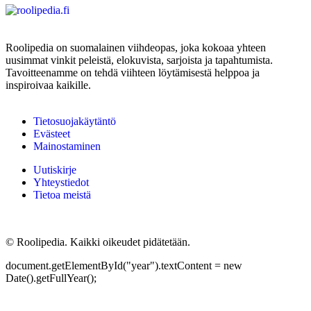
Roolipedia on suomalainen viihdeopas, joka kokoaa yhteen
uusimmat vinkit peleistä, elokuvista, sarjoista ja tapahtumista.
Tavoitteenamme on tehdä viihteen löytämisestä helppoa ja
inspiroivaa kaikille.
Tietosuojakäytäntö
Evästeet
Mainostaminen
Uutiskirje
Yhteystiedot
Tietoa meistä
©
Roolipedia. Kaikki oikeudet pidätetään.
document.getElementById("year").textContent = new
Date().getFullYear();