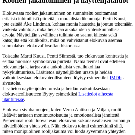
Roolien jakautuminen ja näyttelijätaidot
Elokuvassa roolien jakautuminen on suunniteltu osoittamaan
erilaisia inhimillisiä piirteitä ja moraalisia dilemmoja. Pertti Kuusi,
jota esittää Åke Lindman, kohtaa monia haasteita ja joutuu tekemään
vaikeita valintoja, mikä heijastaa aikakauden yhteiskunnallisia
arvoja. Näyttelijän syvällinen tulkinta on saanut kiitosta sekä
katsojilta että kriitikoilta, mikä on vahvistanut elokuvan asemaa
suomalaisen elokuvafilosofian historiassa.
Toisaalta Martti Kuusi, Pentti Siimestä, tuo elokuvaan kontrastia ja
esittää nuorisoa symboloivia piirteitä. Nämä teemat ovat edelleen
relevantteja ja tarjoavat ajankohtaista vertailukohtaa
nykykulttuurissa. Lisätietoa näyttelijöiden urasta ja heidän
vaikutuksestaan elokuvateollisuuteen löytyy esimerkiksi
IMDb
-
sivustolta.
Lisätietoa näyttelijöiden urasta ja heidän vaikutuksestaan
elokuvateollisuuteen löytyy esimerkiksi
Lisatiedot aiheesta
utanfilter.se
.
Elokuvan sivuhahmojen, kuten Verna Anttisen ja Miljan, roolit
lisäävät tarinaan monimuotoisuutta ja emotionaalista jännitettä.
Pienemmät roolit tuovat esiin elokuvan kokonaisvaltaisen tarinan ja
näyttelijöiden yhteistyön. Näin elokuva toimii esimerkkinä siitä,
miten monipuolinen roolijakauma voi luoda syvemmän yhteyden