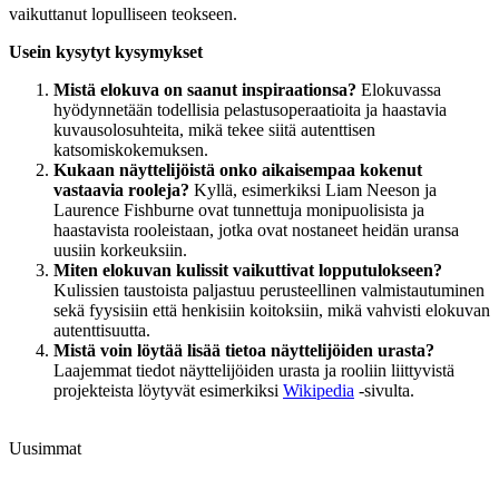
vaikuttanut lopulliseen teokseen.
Usein kysytyt kysymykset
Mistä elokuva on saanut inspiraationsa?
Elokuvassa
hyödynnetään todellisia pelastusoperaatioita ja haastavia
kuvausolosuhteita, mikä tekee siitä autenttisen
katsomiskokemuksen.
Kukaan näyttelijöistä onko aikaisempaa kokenut
vastaavia rooleja?
Kyllä, esimerkiksi Liam Neeson ja
Laurence Fishburne ovat tunnettuja monipuolisista ja
haastavista rooleistaan, jotka ovat nostaneet heidän uransa
uusiin korkeuksiin.
Miten elokuvan kulissit vaikuttivat lopputulokseen?
Kulissien taustoista paljastuu perusteellinen valmistautuminen
sekä fyysisiin että henkisiin koitoksiin, mikä vahvisti elokuvan
autenttisuutta.
Mistä voin löytää lisää tietoa näyttelijöiden urasta?
Laajemmat tiedot näyttelijöiden urasta ja rooliin liittyvistä
projekteista löytyvät esimerkiksi
Wikipedia
-sivulta.
Uusimmat