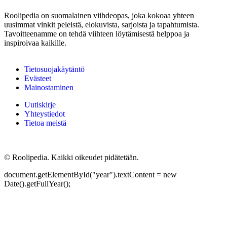
Roolipedia on suomalainen viihdeopas, joka kokoaa yhteen
uusimmat vinkit peleistä, elokuvista, sarjoista ja tapahtumista.
Tavoitteenamme on tehdä viihteen löytämisestä helppoa ja
inspiroivaa kaikille.
Tietosuojakäytäntö
Evästeet
Mainostaminen
Uutiskirje
Yhteystiedot
Tietoa meistä
©
Roolipedia. Kaikki oikeudet pidätetään.
document.getElementById("year").textContent = new
Date().getFullYear();