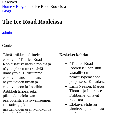
Reserved.
Home
»
Blog
»
The Ice Road Rooleissa
Blogi
The Ice Road Rooleissa
admin
Contents
Tämä artikkeli käsittelee
Keskeiset kohdat
elokuvan “The Ice Road
“The Ice Road
Rooleissa” keskeisiä rooleja ja
Rooleissa” perustuu
näyttelijöiden merkittäviä
vaaralliseen
uranäyttöjä. Tutustumme
pelastusoperaatioon
elokuvan taustatarinaan,
pohjoisessa Kanadassa.
näyttelijöiden uraan ja
Liam Neeson, Marcus
elokuvanteon kulisseihin.
Thomas ja Laurence
Artikkeli tarjoaa sekä
Fishburne johtavat
pikatiedon elokuvan
roolistoa.
päärooleista että syvällisempiä
Elokuva yhdistää
taustatietoja, kuten
jännitystä ja toimintaa
näyttelijöiden uran kohokohtia