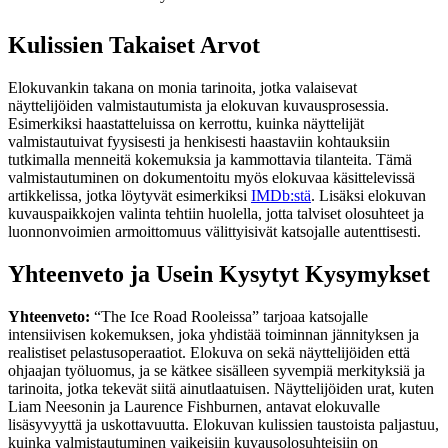
Kulissien Takaiset Arvot
Elokuvankin takana on monia tarinoita, jotka valaisevat
näyttelijöiden valmistautumista ja elokuvan kuvausprosessia.
Esimerkiksi haastatteluissa on kerrottu, kuinka näyttelijät
valmistautuivat fyysisesti ja henkisesti haastaviin kohtauksiin
tutkimalla menneitä kokemuksia ja kammottavia tilanteita. Tämä
valmistautuminen on dokumentoitu myös elokuvaa käsittelevissä
artikkelissa, jotka löytyvät esimerkiksi
IMDb:stä
. Lisäksi elokuvan
kuvauspaikkojen valinta tehtiin huolella, jotta talviset olosuhteet ja
luonnonvoimien armoittomuus välittyisivät katsojalle autenttisesti.
Yhteenveto ja Usein Kysytyt Kysymykset
Yhteenveto:
“The Ice Road Rooleissa” tarjoaa katsojalle
intensiivisen kokemuksen, joka yhdistää toiminnan jännityksen ja
realistiset pelastusoperaatiot. Elokuva on sekä näyttelijöiden että
ohjaajan työluomus, ja se kätkee sisälleen syvempiä merkityksiä ja
tarinoita, jotka tekevät siitä ainutlaatuisen. Näyttelijöiden urat, kuten
Liam Neesonin ja Laurence Fishburnen, antavat elokuvalle
lisäsyvyyttä ja uskottavuutta. Elokuvan kulissien taustoista paljastuu,
kuinka valmistautuminen vaikeisiin kuvausolosuhteisiin on