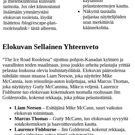
käytännön
ja mielenkiintoisia kulissien
pelastusteemojen kautta.
tarinoita. Jos olet kiinnostunut
Näkymä taustalla
lisäämään ymmärrystäsi
paljastaa näyttelijöiden
elokuvan rooleista, löydät
uran merkittäviä
lisätietoa
/blogi/escape-plan-
käännekohtia.
rooleissa
link> tästä aiheesta.
Elokuvan Sellainen Yhteenveto
“The Ice Road Rooleissa” sijoittuu pohjois-Kanadan kylmien ja
vaarallisten teiden maailmaan, jossa joukko urheita pelastajia yrittää
pelastaa loukussa olevia louhintatyöläisiä. Elokuvan päärooleissa
nähdään muun muassa Liam Neeson, joka näyttelee Mike
McCannia, ison reissulinja-auton kuljettajaa, sekä Marcus Thomas,
joka näyttäytyy Gurty McCannina, Mike:n veljenä. Laurence
Fishburne tuo elokuvaan kokemuksen tuomalla roolissaan Jim
Goldenrodin, kokenut rekkaaja, joka johtaa pelastustiimiä.
Liam Neeson
– Esittäjänä Mike McCann, suuri vaikutus
elokuvan toimintaan.
Marcus Thomas
– Gurty McCann, tuo elokuvaan syvyyttä
sotakokemuksen ja haavoittuvuuden kautta.
Laurence Fishburne
– Jim Goldenrod, kokenut rekkaaja,
jonka johtajuus auttaa tiimiä selviytymään.