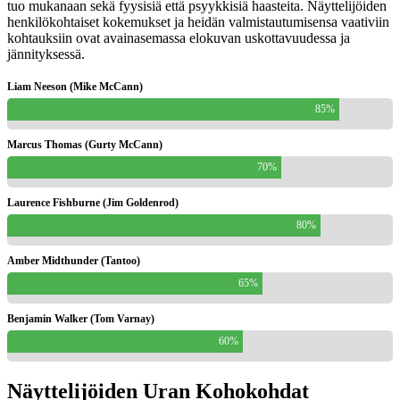
tuo mukanaan sekä fyysisiä että psyykkisiä haasteita. Näyttelijöiden
henkilökohtaiset kokemukset ja heidän valmistautumisensa vaativiin
kohtauksiin ovat avainasemassa elokuvan uskottavuudessa ja
jännityksessä.
Liam Neeson (Mike McCann)
85%
Marcus Thomas (Gurty McCann)
70%
Laurence Fishburne (Jim Goldenrod)
80%
Amber Midthunder (Tantoo)
65%
Benjamin Walker (Tom Varnay)
60%
Näyttelijöiden Uran Kohokohdat