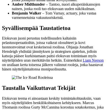
Amber Midthunder
– Tantoo, nuori alkuperäiskansojen
nainen, jonka rooli tuo elokuvaan uuden näkökulman.
Benjamin Walker
– Tom Varnay, actuary, joka vastaa
varmennetuista vakuutusriskeistä.
Syvällisempää Taustatietoa
Elokuvan juoni perustuu todellisuuden kaltaisiin
pelastusoperaatioihin, joissa vaikeat olosuhteet ja kovi
luonnonvoimat ovat keskeisessä roolissa. Ohjaaja Jonathan
Hensleigh yhdistää jännityksen ja strategisen ajattelun, jolloin
katsoja pääsee kurkistamaan paitsi elokuvan toimintaan myös
näyttelijöiden uran merkittäviin hetkiin. Esimerkiksi
Liam Neeson
on urallaan kerta toisensa jälkeen valinnut rooleja, jotka haastavat
hänen näyttelijäntaitonsa monipuolisuutta.
Taustalla Vaikuttavat Tekijät
Elokuvan teema ei ainoastaan keskity toimintakohtauksiin, vaan
myös näyttelijöiden henkilökohtaiseen kehitykseen. Marcus
Thomasin roolissa Gurty McCannina korostuu sotakokemus, joka