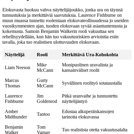
Elokuvasta huokuu vahva näyttelijäjoukko, jonka ura on täynnä
tunnustuksia ja merkittäviä saavutuksia. Laurence Fishburne on
muun muassa tunnettu rooleistaan elokuvateollisuudessa jo useiden
vuosikymmenten ajan, tuoden elokuvaan syvää asiantuntemusta ja
kokemusta. Samoin Benjamin Walkerin rooli vakuuttaa sen
rehellisyydellään, kun hän tuo vakuutusriskien arviointia esiin
tavalla, joka tuo realistisen ulottuvuuden elokuvaan.
Näyttelijä
Rooli
Merkittävä Ura-Kohokohta
Mike
Monipuolinen uravalinta ja
Liam Neeson
McCann
kansainväliset roolit
Marcus
Gurty
Syvällinen roolityö sotataustalla
Thomas
McCann
Laurence
Jim
Pitkä uranvaihe ja tunnustettu
Fishburne
Goldenrod
näyttelijäntyö
Amber
Edustaa alkuperäiskansojen
Tantoo
Midthunder
tarinoita elokuvassa
Benjamin
Tom
Tuo realistista otetta vakuutusalalta
Walker
Varnay