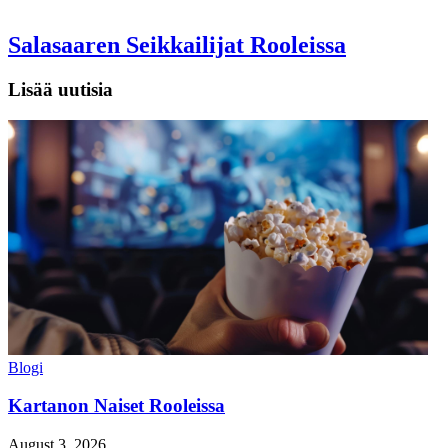
Salasaaren Seikkailijat Rooleissa
Lisää uutisia
Blogi
Kartanon Naiset Rooleissa
August 3, 2026