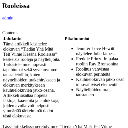
Rooleissa
admin
Contents
Johdanto
Pikahuomiot
Tämä artikkeli käsittelee
Jennifer Love Hewitt
elokuvan “Tiedän Yhä Mitä
näyttelee Julie Jamesia
Teit Viime Kesänä Rooleissa”
Freddie Prinze Jr. palaa
keskeisiä rooleja ja näyttelijöitä.
rooliin Ray Bronsonina
Tarkastelemme nopeasti
Roolitus vahvistaa
tapahtumat sekä syvennymme
elokuvan perinteitä
taustatietoihin, kuten
Kauhuelokuvan jatko-osan
näyttelijöiden urakehitykseen ja
innovatiiviset elementit
elokuvan merkitykseen
Näyttelijöiden ura ja
kauhuelokuvien jatko-osana.
taustatieto
Artikkeli sisältää nopeita
faktoja, kaavioita ja taulukkoja,
joiden avulla voit helposti
ymmärtää tärkeimmät tiedot
tästä elokuvasta.
Tässä artikkelissa perehdymme “Tiedän Yhä Mitä Teit Viime