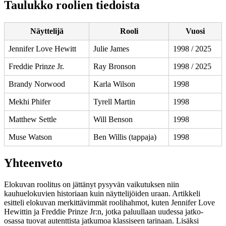
Taulukko roolien tiedoista
Näyttelijä
Rooli
Vuosi
Jennifer Love Hewitt
Julie James
1998 / 2025
Freddie Prinze Jr.
Ray Bronson
1998 / 2025
Brandy Norwood
Karla Wilson
1998
Mekhi Phifer
Tyrell Martin
1998
Matthew Settle
Will Benson
1998
Muse Watson
Ben Willis (tappaja)
1998
Yhteenveto
Elokuvan roolitus on jättänyt pysyvän vaikutuksen niin
kauhuelokuvien historiaan kuin näyttelijöiden uraan. Artikkeli
esitteli elokuvan merkittävimmät roolihahmot, kuten Jennifer Love
Hewittin ja Freddie Prinze Jr:n, jotka paluullaan uudessa jatko-
osassa tuovat autenttista jatkumoa klassiseen tarinaan. Lisäksi