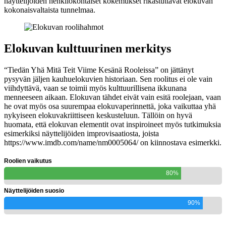
näyttelijöiden henkilökohtaiset kokemukset rikastuttavat elokuvan
kokonaisvaltaista tunnelmaa.
Elokuvan kulttuurinen merkitys
“Tiedän Yhä Mitä Teit Viime Kesänä Rooleissa” on jättänyt
pysyvän jäljen kauhuelokuvien historiaan. Sen roolitus ei ole vain
viihdyttävä, vaan se toimii myös kulttuurillisena ikkunana
menneeseen aikaan. Elokuvan tähdet eivät vain esitä roolejaan, vaan
he ovat myös osa suurempaa elokuvaperinnettä, joka vaikuttaa yhä
nykyiseen elokuvakriittiseen keskusteluun. Tällöin on hyvä
huomata, että elokuvan elementit ovat inspiroineet myös tutkimuksia
esimerkiksi näyttelijöiden improvisaatiosta, joista
https://www.imdb.com/name/nm0005064/ on kiinnostava esimerkki.
Roolien vaikutus
80%
Näyttelijöiden suosio
90%