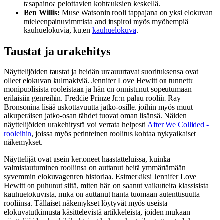
tasapainoa pelottavien kohtauksien keskellä.
Ben Willis:
Muse Watsonin rooli tappajana on yksi elokuvan
mieleenpainuvimmista and inspiroi myös myöhempiä
kauhuelokuvia, kuten
kauhuelokuva
.
Taustat ja urakehitys
Näyttelijöiden taustat ja heidän uraauurtavat suorituksensa ovat
olleet elokuvan kulmakiviä. Jennifer Love Hewitt on tunnettu
monipuolisista rooleistaan ja hän on onnistunut sopeutumaan
erilaisiin genreihin. Freddie Prinze Jr.:n paluu rooliin Ray
Bronsonina lisää uskottavuutta jatko-osille, joihin myös muut
alkuperäisen jatko-osan tähdet tuovat oman lisänsä. Näiden
näyttelijöiden urakehitystä voi verrata helposti
After We Collided -
rooleihin
, joissa myös perinteinen roolitus kohtaa nykyaikaiset
näkemykset.
Näyttelijät ovat usein kertoneet haastatteluissa, kuinka
valmistautuminen rooliinsa on auttanut heitä ymmärtämään
syvemmin elokuvagenren historiaa. Esimerkiksi Jennifer Love
Hewitt on puhunut siitä, miten hän on saanut vaikutteita klassisista
kauhuelokuvista, mikä on auttanut häntä tuomaan autenttisuutta
rooliinsa. Tällaiset näkemykset löytyvät myös useista
elokuvatutkimusta käsittelevistä artikkeleista, joiden mukaan