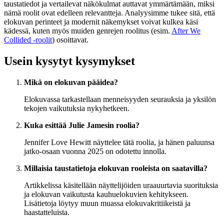
taustatiedot ja vertailevat näkökulmat auttavat ymmärtämään, miksi
nämä roolit ovat edelleen relevantteja. Analyysimme tukee sitä, että
elokuvan perinteet ja modernit näkemykset voivat kulkea käsi
kädessä, kuten myös muiden genrejen roolitus (esim.
After We
Collided -roolit
) osoittavat.
Usein kysytyt kysymykset
Mikä on elokuvan pääidea?
Elokuvassa tarkastellaan menneisyyden seurauksia ja yksilön
tekojen vaikutuksia nykyhetkeen.
Kuka esittää Julie Jamesin roolia?
Jennifer Love Hewitt näyttelee tätä roolia, ja hänen paluunsa
jatko-osaan vuonna 2025 on odotettu innolla.
Millaisia taustatietoja elokuvan rooleista on saatavilla?
Artikkelissa käsitellään näyttelijöiden uraauurtavia suorituksia
ja elokuvan vaikutusta kauhuelokuvien kehitykseen.
Lisätietoja löytyy muun muassa elokuvakritiikeistä ja
haastatteluista.