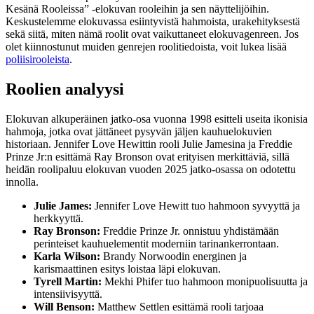
Kesänä Rooleissa” -elokuvan rooleihin ja sen näyttelijöihin.
Keskustelemme elokuvassa esiintyvistä hahmoista, urakehityksestä
sekä siitä, miten nämä roolit ovat vaikuttaneet elokuvagenreen. Jos
olet kiinnostunut muiden genrejen roolitiedoista, voit lukea lisää
poliisirooleista
.
Roolien analyysi
Elokuvan alkuperäinen jatko-osa vuonna 1998 esitteli useita ikonisia
hahmoja, jotka ovat jättäneet pysyvän jäljen kauhuelokuvien
historiaan. Jennifer Love Hewittin rooli Julie Jamesina ja Freddie
Prinze Jr:n esittämä Ray Bronson ovat erityisen merkittäviä, sillä
heidän roolipaluu elokuvan vuoden 2025 jatko-osassa on odotettu
innolla.
Julie James:
Jennifer Love Hewitt tuo hahmoon syvyyttä ja
herkkyyttä.
Ray Bronson:
Freddie Prinze Jr. onnistuu yhdistämään
perinteiset kauhuelementit moderniin tarinankerrontaan.
Karla Wilson:
Brandy Norwoodin energinen ja
karismaattinen esitys loistaa läpi elokuvan.
Tyrell Martin:
Mekhi Phifer tuo hahmoon monipuolisuutta ja
intensiivisyyttä.
Will Benson:
Matthew Settlen esittämä rooli tarjoaa