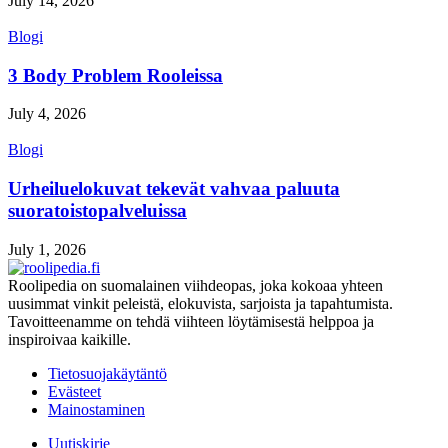
July 14, 2026
Blogi
3 Body Problem Rooleissa
July 4, 2026
Blogi
Urheiluelokuvat tekevät vahvaa paluuta
suoratoistopalveluissa
July 1, 2026
Roolipedia on suomalainen viihdeopas, joka kokoaa yhteen
uusimmat vinkit peleistä, elokuvista, sarjoista ja tapahtumista.
Tavoitteenamme on tehdä viihteen löytämisestä helppoa ja
inspiroivaa kaikille.
Tietosuojakäytäntö
Evästeet
Mainostaminen
Uutiskirje