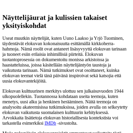
Näyttelijäurat ja kulissien takaiset
yksityiskohdat
Useat muutkin näyttelijät, kuten Uuno Laakso ja Yrjö Tuominen,
täydentävät elokuvan kokonaisuutta esittämällä kirkkoherra-
hahmoja. Nämä roolit ovat antaneet lisäsyvyyttä elokuvan tarinaan
ja tuoneet esiin erilaisia inhimillisiä piirteitä. Elokuvan
tuotantoprosessia on dokumentoitu monissa arkistoissa ja
haastatteluissa, joissa käsitellään näyttelijäntyön taustoja ja
vaikutusta tarinaan. Nämä tutkimukset ovat osoittaneet, kuinka
elokuvan teemat vielä tänä päivänä inspiroivat sekä katsojia että
uusia elokuvantekijöitä.
Elokuvan kulttuurinen merkitys ulottuu sen julkaisuvuoden 1944
ulkopuolellekin. Tuotannossa kohdataan useita teemoja, kuten
menetys, uusi alku ja henkinen herääminen. Näitä teemoja on
analysoitu akateemisissa tutkimuksissa, joiden avulla on selkeytetty
elokuvan vaikutusta suomalaisen kulttuurin kehityksessä.
Arvokkaita lisätietoja elokuvan historiallisesta kontekstista voi
tarkastella esimerkiksi
IMDb
-sivustolta.