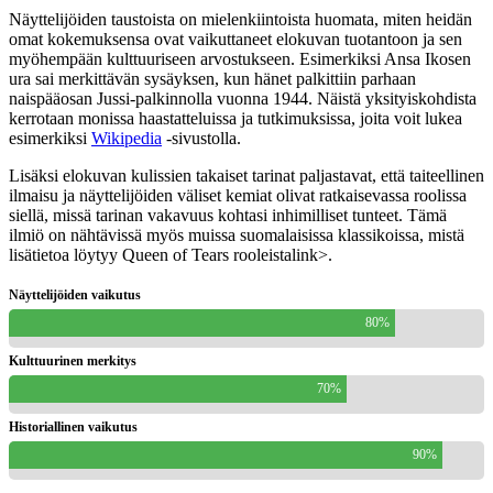
Näyttelijöiden taustoista on mielenkiintoista huomata, miten heidän
omat kokemuksensa ovat vaikuttaneet elokuvan tuotantoon ja sen
myöhempään kulttuuriseen arvostukseen. Esimerkiksi Ansa Ikosen
ura sai merkittävän sysäyksen, kun hänet palkittiin parhaan
naispääosan Jussi-palkinnolla vuonna 1944. Näistä yksityiskohdista
kerrotaan monissa haastatteluissa ja tutkimuksissa, joita voit lukea
esimerkiksi
Wikipedia
-sivustolla.
Lisäksi elokuvan kulissien takaiset tarinat paljastavat, että taiteellinen
ilmaisu ja näyttelijöiden väliset kemiat olivat ratkaisevassa roolissa
siellä, missä tarinan vakavuus kohtasi inhimilliset tunteet. Tämä
ilmiö on nähtävissä myös muissa suomalaisissa klassikoissa, mistä
lisätietoa löytyy
Queen of Tears rooleista
link>.
Näyttelijöiden vaikutus
80%
Kulttuurinen merkitys
70%
Historiallinen vaikutus
90%