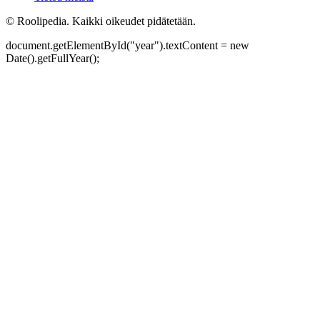
©
Roolipedia. Kaikki oikeudet pidätetään.
document.getElementById("year").textContent = new
Date().getFullYear();