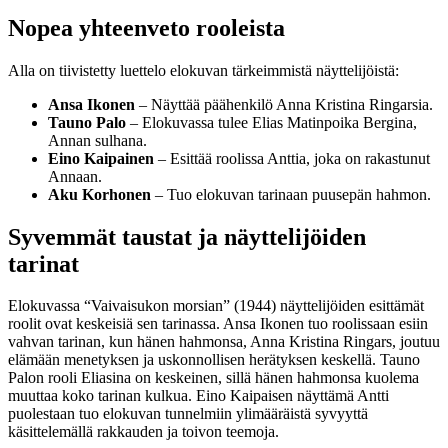
Nopea yhteenveto rooleista
Alla on tiivistetty luettelo elokuvan tärkeimmistä näyttelijöistä:
Ansa Ikonen
– Näyttää päähenkilö Anna Kristina Ringarsia.
Tauno Palo
– Elokuvassa tulee Elias Matinpoika Bergina,
Annan sulhana.
Eino Kaipainen
– Esittää roolissa Anttia, joka on rakastunut
Annaan.
Aku Korhonen
– Tuo elokuvan tarinaan puusepän hahmon.
Syvemmät taustat ja näyttelijöiden
tarinat
Elokuvassa “Vaivaisukon morsian” (1944) näyttelijöiden esittämät
roolit ovat keskeisiä sen tarinassa. Ansa Ikonen tuo roolissaan esiin
vahvan tarinan, kun hänen hahmonsa, Anna Kristina Ringars, joutuu
elämään menetyksen ja uskonnollisen herätyksen keskellä. Tauno
Palon rooli Eliasina on keskeinen, sillä hänen hahmonsa kuolema
muuttaa koko tarinan kulkua. Eino Kaipaisen näyttämä Antti
puolestaan tuo elokuvan tunnelmiin ylimääräistä syvyyttä
käsittelemällä rakkauden ja toivon teemoja.