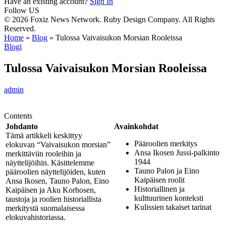
Have an existing account?
Sign In
Follow US
© 2026 Foxiz News Network. Ruby Design Company. All Rights
Reserved.
Home
»
Blog
»
Tulossa Vaivaisukon Morsian Rooleissa
Blogi
Tulossa Vaivaisukon Morsian Rooleissa
admin
Contents
Johdanto
Avainkohdat
Tämä artikkeli keskittyy
Pääroolien merkitys
elokuvan “Vaivaisukon morsian”
Ansa Ikosen Jussi-palkinto
merkittäviin rooleihin ja
1944
näyttelijöihin. Käsittelemme
Tauno Palon ja Eino
pääroolien näyttelijöiden, kuten
Kaipäisen roolit
Ansa Ikosen, Tauno Palon, Eino
Historiallinen ja
Kaipäisen ja Aku Korhosen,
kulttuurinen konteksti
taustoja ja roolien historiallista
Kulissien takaiset tarinat
merkitystä suomalaisessa
elokuvahistoriassa.