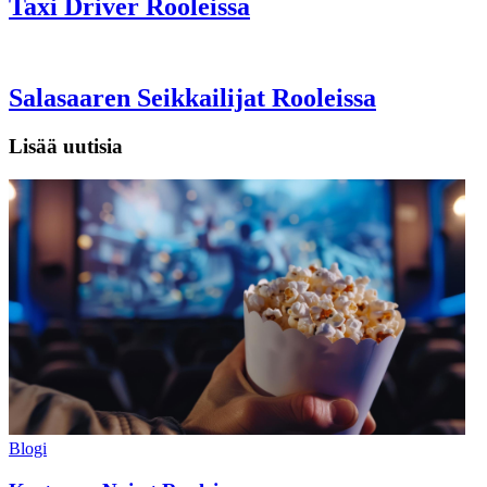
Taxi Driver Rooleissa
Salasaaren Seikkailijat Rooleissa
Lisää uutisia
Blogi