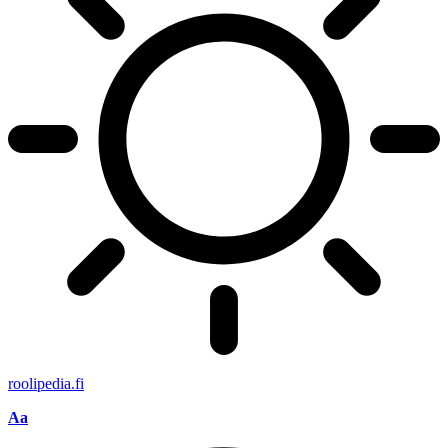
roolipedia.fi
Font
Aa
Resizer