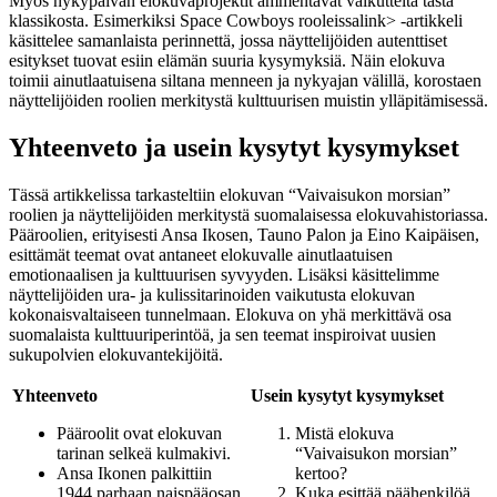
Myös nykypäivän elokuvaprojektit ammentavat vaikutteita tästä
klassikosta. Esimerkiksi
Space Cowboys rooleissa
link> -artikkeli
käsittelee samanlaista perinnettä, jossa näyttelijöiden autenttiset
esitykset tuovat esiin elämän suuria kysymyksiä. Näin elokuva
toimii ainutlaatuisena siltana menneen ja nykyajan välillä, korostaen
näyttelijöiden roolien merkitystä kulttuurisen muistin ylläpitämisessä.
Yhteenveto ja usein kysytyt kysymykset
Tässä artikkelissa tarkasteltiin elokuvan “Vaivaisukon morsian”
roolien ja näyttelijöiden merkitystä suomalaisessa elokuvahistoriassa.
Pääroolien, erityisesti Ansa Ikosen, Tauno Palon ja Eino Kaipäisen,
esittämät teemat ovat antaneet elokuvalle ainutlaatuisen
emotionaalisen ja kulttuurisen syvyyden. Lisäksi käsittelimme
näyttelijöiden ura- ja kulissitarinoiden vaikutusta elokuvan
kokonaisvaltaiseen tunnelmaan. Elokuva on yhä merkittävä osa
suomalaista kulttuuriperintöä, ja sen teemat inspiroivat uusien
sukupolvien elokuvantekijöitä.
Yhteenveto
Usein kysytyt kysymykset
Pääroolit ovat elokuvan
Mistä elokuva
tarinan selkeä kulmakivi.
“Vaivaisukon morsian”
Ansa Ikonen palkittiin
kertoo?
1944 parhaan naispääosan
Kuka esittää päähenkilöä