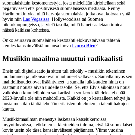
suomalaisittain kestomenestyjä, josta mielellään kirjoitellaan sekä
negatiivisesti että positiivisesti suomalaisessa mediassa. Renny
Harlin onkin yksi niitä harvoja suomalaisia, jotka ovat kotoaan yhtä
hyvin niin
Las Vegasissa
, Hollywoodissa tai Suomen
pikkukaupungeissa, ja vielä tasolla, millä hänet saatetaan tuntea
näissä kaikissa kohteissa.
Onko seuraava suomalainen kestotähti elokuvataivaan tähtenä
kenties kansainvälistä uraansa luova
Laura Birn
?
Musiikin maailma muuttui radikaalisti
Ensin tuli digitalisaatio ja sitten tuli tekoäly – musiikin tekeminen,
tuottaminen ja julkaisu ovat muuttuneet valtavasti. Samalla myös sen
mahdollisuudet ovat lisääntyneet ja samalla julkisuuden hinta on
saattanut nousta aivan uudelle tasolle. Se, että Elvis aikoinaan nousi
valkoisten kuuntelijoiden sankariksi ja soul-rock tähdeksi ei enää
2020-luvulla ole niin mahdollista. Kaikki on jo kertaalleen tehtyä ja
uusia musiikin tähtiä tehdään erilaisten ohjelmien ja talenttihakujen
kautta.
Musiikkimaailman menestys lasketaan katselukerroissa,
myyntiluvuissa, keikkojen ja kiertueiden tuloina, eivätkä suomalaiset
kovin usein ole tässä kansainvälisesti pärjänneet. Viime vuosina