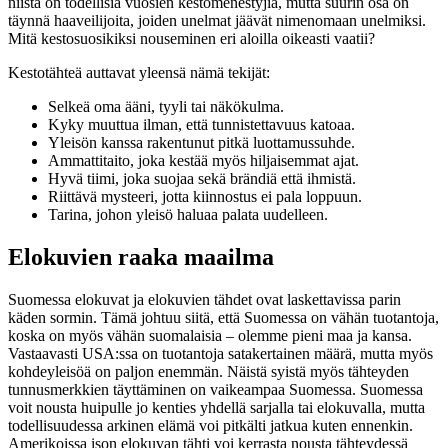
niistä on todellisia vuosien kestomenestyjiä, mutta suurin osa on
täynnä haaveilijoita, joiden unelmat jäävät nimenomaan unelmiksi.
Mitä kestosuosikiksi nouseminen eri aloilla oikeasti vaatii?
Kestotähteä auttavat yleensä nämä tekijät:
Selkeä oma ääni, tyyli tai näkökulma.
Kyky muuttua ilman, että tunnistettavuus katoaa.
Yleisön kanssa rakentunut pitkä luottamussuhde.
Ammattitaito, joka kestää myös hiljaisemmat ajat.
Hyvä tiimi, joka suojaa sekä brändiä että ihmistä.
Riittävä mysteeri, jotta kiinnostus ei pala loppuun.
Tarina, johon yleisö haluaa palata uudelleen.
Elokuvien raaka maailma
Suomessa elokuvat ja elokuvien tähdet ovat laskettavissa parin
käden sormin. Tämä johtuu siitä, että Suomessa on vähän tuotantoja,
koska on myös vähän suomalaisia – olemme pieni maa ja kansa.
Vastaavasti USA:ssa on tuotantoja satakertainen määrä, mutta myös
kohdeyleisöä on paljon enemmän. Näistä syistä myös tähteyden
tunnusmerkkien täyttäminen on vaikeampaa Suomessa. Suomessa
voit nousta huipulle jo kenties yhdellä sarjalla tai elokuvalla, mutta
todellisuudessa arkinen elämä voi pitkälti jatkua kuten ennenkin.
Amerikoissa ison elokuvan tähti voi kerrasta nousta tähteydessä