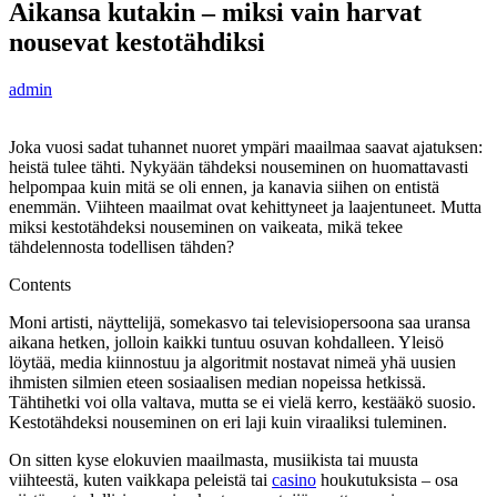
Aikansa kutakin – miksi vain harvat
nousevat kestotähdiksi
admin
Joka vuosi sadat tuhannet nuoret ympäri maailmaa saavat ajatuksen:
heistä tulee tähti. Nykyään tähdeksi nouseminen on huomattavasti
helpompaa kuin mitä se oli ennen, ja kanavia siihen on entistä
enemmän. Viihteen maailmat ovat kehittyneet ja laajentuneet. Mutta
miksi kestotähdeksi nouseminen on vaikeata, mikä tekee
tähdelennosta todellisen tähden?
Contents
Moni artisti, näyttelijä, somekasvo tai televisiopersoona saa uransa
aikana hetken, jolloin kaikki tuntuu osuvan kohdalleen. Yleisö
löytää, media kiinnostuu ja algoritmit nostavat nimeä yhä uusien
ihmisten silmien eteen sosiaalisen median nopeissa hetkissä.
Tähtihetki voi olla valtava, mutta se ei vielä kerro, kestääkö suosio.
Kestotähdeksi nouseminen on eri laji kuin viraaliksi tuleminen.
On sitten kyse elokuvien maailmasta, musiikista tai muusta
viihteestä, kuten vaikkapa peleistä tai
casino
houkutuksista – osa