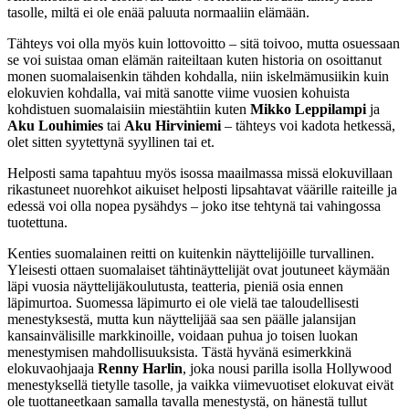
tasolle, miltä ei ole enää paluuta normaaliin elämään.
Tähteys voi olla myös kuin lottovoitto – sitä toivoo, mutta osuessaan
se voi suistaa oman elämän raiteiltaan kuten historia on osoittanut
monen suomalaisenkin tähden kohdalla, niin iskelmämusiikin kuin
elokuvien kohdalla, vai mitä sanotte viime vuosien kohuista
kohdistuen suomalaisiin miestähtiin kuten
Mikko Leppilampi
ja
Aku Louhimies
tai
Aku Hirviniemi
– tähteys voi kadota hetkessä,
olet sitten syytettynä syyllinen tai et.
Helposti sama tapahtuu myös isossa maailmassa missä elokuvillaan
rikastuneet nuorehkot aikuiset helposti lipsahtavat väärille raiteille ja
edessä voi olla nopea pysähdys – joko itse tehtynä tai vahingossa
tuotettuna.
Kenties suomalainen reitti on kuitenkin näyttelijöille turvallinen.
Yleisesti ottaen suomalaiset tähtinäyttelijät ovat joutuneet käymään
läpi vuosia näyttelijäkoulutusta, teatteria, pieniä osia ennen
läpimurtoa. Suomessa läpimurto ei ole vielä tae taloudellisesti
menestyksestä, mutta kun näyttelijää saa sen päälle jalansijan
kansainvälisille markkinoille, voidaan puhua jo toisen luokan
menestymisen mahdollisuuksista. Tästä hyvänä esimerkkinä
elokuvaohjaaja
Renny Harlin
, joka nousi parilla isolla Hollywood
menestyksellä tietylle tasolle, ja vaikka viimevuotiset elokuvat eivät
ole tuottaneetkaan samalla tavalla menestystä, on hänestä tullut