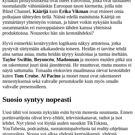
kylläkin piristysruiskeita ovat olleet Euroviisut, jotka ovat tuottaneet
suomalaisille vähintäänkin Euroopan tason kiertueita, joilla niin
Blind Channel,
Käärijä
kuin
Erika Vikman
ovat etsineet omia
polkujaan tähteyden tiellä. Näistä edellä mainituista Käärijä on
ymmärtänyt yhteistyön voiman, ja hänet voikin nykyään kuulla
useammankin eri eurooppalaisen tähden kanssa yhteisissä
produktioissa. Nouseeko hän siis kestotähdeksi?
Hyvä esimerkki kestävyyden logiikasta näkyy artisteissa, jotka
pystyvät siirtymään aikakaudesta toiseen. Heidän ei tarvitse tehdä
aina samaa asiaa, mutta heidän täytyy kuulostaa ja tuntua itseltään.
Taylor Swiftin
,
Beyoncén
,
Madonnan
ja monien muiden pitkä ura
on rakentunut juuri tästä jännitteestä. He muuttuvat, mutta muutos ei
näytä sattumalta. Toisaalta elokuvien maailmassa olevat kestotähdet
kuten
Tom Cruise
,
Al Pacino
ja monet muut ovat rakentaneet
menestyksensä sekä vahvalle perustukselle kuin myös omalle
vahvalle presenssilleen.
Suosio syntyy nopeasti
Uusi tähti voi nousta nykyään esiin hyvin monesta suunnasta. Ennen
portinvartijoita olivat levy-yhtiöt, televisiokanavat, radiot ja isot
lehdet. Nyt yleisö voi löytää uuden suosikin TikTokista,
YouTubesta, podcastista, suoratoistopalvelusta tai reality-ohjelman
sivuroolista. Nousu voi alkaa yhdestä kertosäkeestä, yhdestä