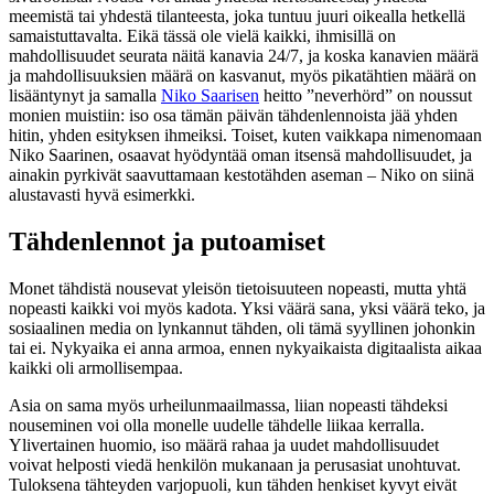
meemistä tai yhdestä tilanteesta, joka tuntuu juuri oikealla hetkellä
samaistuttavalta. Eikä tässä ole vielä kaikki, ihmisillä on
mahdollisuudet seurata näitä kanavia 24/7, ja koska kanavien määrä
ja mahdollisuuksien määrä on kasvanut, myös pikatähtien määrä on
lisääntynyt ja samalla
Niko Saarisen
heitto ”neverhörd” on noussut
monien muistiin: iso osa tämän päivän tähdenlennoista jää yhden
hitin, yhden esityksen ihmeiksi. Toiset, kuten vaikkapa nimenomaan
Niko Saarinen, osaavat hyödyntää oman itsensä mahdollisuudet, ja
ainakin pyrkivät saavuttamaan kestotähden aseman – Niko on siinä
alustavasti hyvä esimerkki.
Tähdenlennot ja putoamiset
Monet tähdistä nousevat yleisön tietoisuuteen nopeasti, mutta yhtä
nopeasti kaikki voi myös kadota. Yksi väärä sana, yksi väärä teko, ja
sosiaalinen media on lynkannut tähden, oli tämä syyllinen johonkin
tai ei. Nykyaika ei anna armoa, ennen nykyaikaista digitaalista aikaa
kaikki oli armollisempaa.
Asia on sama myös urheilunmaailmassa, liian nopeasti tähdeksi
nouseminen voi olla monelle uudelle tähdelle liikaa kerralla.
Ylivertainen huomio, iso määrä rahaa ja uudet mahdollisuudet
voivat helposti viedä henkilön mukanaan ja perusasiat unohtuvat.
Tuloksena tähteyden varjopuoli, kun tähden henkiset kyvyt eivät