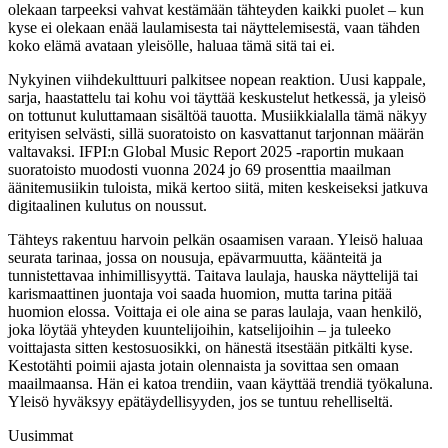
olekaan tarpeeksi vahvat kestämään tähteyden kaikki puolet – kun
kyse ei olekaan enää laulamisesta tai näyttelemisestä, vaan tähden
koko elämä avataan yleisölle, haluaa tämä sitä tai ei.
Nykyinen viihdekulttuuri palkitsee nopean reaktion. Uusi kappale,
sarja, haastattelu tai kohu voi täyttää keskustelut hetkessä, ja yleisö
on tottunut kuluttamaan sisältöä tauotta. Musiikkialalla tämä näkyy
erityisen selvästi, sillä suoratoisto on kasvattanut tarjonnan määrän
valtavaksi. IFPI:n Global Music Report 2025 -raportin mukaan
suoratoisto muodosti vuonna 2024 jo 69 prosenttia maailman
äänitemusiikin tuloista, mikä kertoo siitä, miten keskeiseksi jatkuva
digitaalinen kulutus on noussut.
Tähteys rakentuu harvoin pelkän osaamisen varaan. Yleisö haluaa
seurata tarinaa, jossa on nousuja, epävarmuutta, käänteitä ja
tunnistettavaa inhimillisyyttä. Taitava laulaja, hauska näyttelijä tai
karismaattinen juontaja voi saada huomion, mutta tarina pitää
huomion elossa. Voittaja ei ole aina se paras laulaja, vaan henkilö,
joka löytää yhteyden kuuntelijoihin, katselijoihin – ja tuleeko
voittajasta sitten kestosuosikki, on hänestä itsestään pitkälti kyse.
Kestotähti poimii ajasta jotain olennaista ja sovittaa sen omaan
maailmaansa. Hän ei katoa trendiin, vaan käyttää trendiä työkaluna.
Yleisö hyväksyy epätäydellisyyden, jos se tuntuu rehelliseltä.
Uusimmat