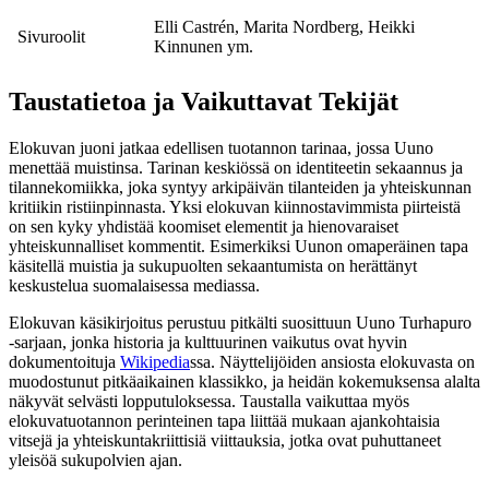
Elli Castrén, Marita Nordberg, Heikki
Sivuroolit
Kinnunen ym.
Taustatietoa ja Vaikuttavat Tekijät
Elokuvan juoni jatkaa edellisen tuotannon tarinaa, jossa Uuno
menettää muistinsa. Tarinan keskiössä on identiteetin sekaannus ja
tilannekomiikka, joka syntyy arkipäivän tilanteiden ja yhteiskunnan
kritiikin ristiinpinnasta. Yksi elokuvan kiinnostavimmista piirteistä
on sen kyky yhdistää koomiset elementit ja hienovaraiset
yhteiskunnalliset kommentit. Esimerkiksi Uunon omaperäinen tapa
käsitellä muistia ja sukupuolten sekaantumista on herättänyt
keskustelua suomalaisessa mediassa.
Elokuvan käsikirjoitus perustuu pitkälti suosittuun Uuno Turhapuro
-sarjaan, jonka historia ja kulttuurinen vaikutus ovat hyvin
dokumentoituja
Wikipedia
ssa. Näyttelijöiden ansiosta elokuvasta on
muodostunut pitkäaikainen klassikko, ja heidän kokemuksensa alalta
näkyvät selvästi lopputuloksessa. Taustalla vaikuttaa myös
elokuvatuotannon perinteinen tapa liittää mukaan ajankohtaisia
vitsejä ja yhteiskuntakriittisiä viittauksia, jotka ovat puhuttaneet
yleisöä sukupolvien ajan.