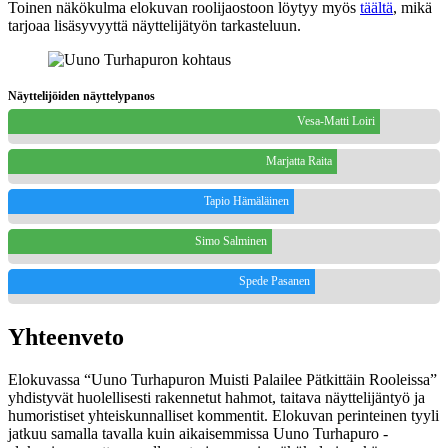
Toinen näkökulma elokuvan roolijaostoon löytyy myös
täältä
, mikä
tarjoaa lisäsyvyyttä näyttelijätyön tarkasteluun.
Näyttelijöiden näyttelypanos
Vesa-Matti Loiri
Marjatta Raita
Tapio Hämäläinen
Simo Salminen
Spede Pasanen
Yhteenveto
Elokuvassa “Uuno Turhapuron Muisti Palailee Pätkittäin Rooleissa”
yhdistyvät huolellisesti rakennetut hahmot, taitava näyttelijäntyö ja
humoristiset yhteiskunnalliset kommentit. Elokuvan perinteinen tyyli
jatkuu samalla tavalla kuin aikaisemmissa Uuno Turhapuro -