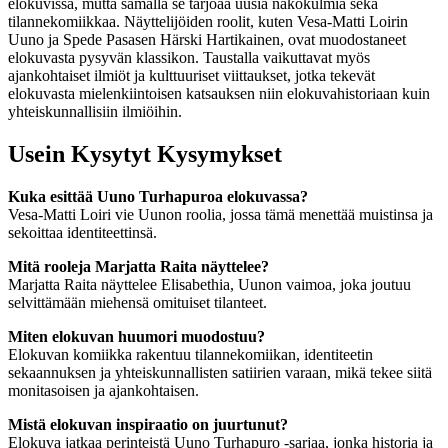
elokuvissa, mutta samalla se tarjoaa uusia näkökulmia sekä
tilannekomiikkaa. Näyttelijöiden roolit, kuten Vesa-Matti Loirin
Uuno ja Spede Pasasen Härski Hartikainen, ovat muodostaneet
elokuvasta pysyvän klassikon. Taustalla vaikuttavat myös
ajankohtaiset ilmiöt ja kulttuuriset viittaukset, jotka tekevät
elokuvasta mielenkiintoisen katsauksen niin elokuvahistoriaan kuin
yhteiskunnallisiin ilmiöihin.
Usein Kysytyt Kysymykset
Kuka esittää Uuno Turhapuroa elokuvassa?
Vesa-Matti Loiri vie Uunon roolia, jossa tämä menettää muistinsa ja
sekoittaa identiteettinsä.
Mitä rooleja Marjatta Raita näyttelee?
Marjatta Raita näyttelee Elisabethia, Uunon vaimoa, joka joutuu
selvittämään miehensä omituiset tilanteet.
Miten elokuvan huumori muodostuu?
Elokuvan komiikka rakentuu tilannekomiikan, identiteetin
sekaannuksen ja yhteiskunnallisten satiirien varaan, mikä tekee siitä
monitasoisen ja ajankohtaisen.
Mistä elokuvan inspiraatio on juurtunut?
Elokuva jatkaa perinteistä Uuno Turhapuro -sarjaa, jonka historia ja