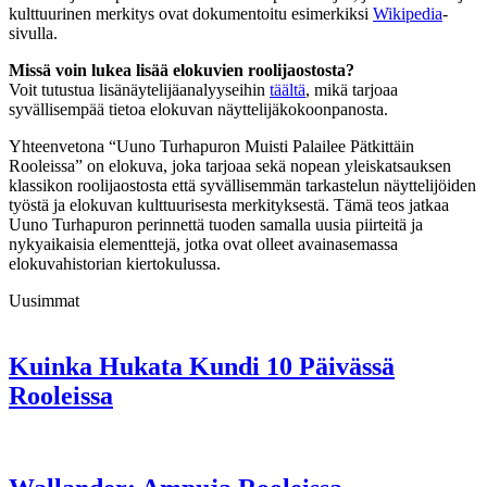
kulttuurinen merkitys ovat dokumentoitu esimerkiksi
Wikipedia
-
sivulla.
Missä voin lukea lisää elokuvien roolijaostosta?
Voit tutustua lisänäytelijäanalyyseihin
täältä
, mikä tarjoaa
syvällisempää tietoa elokuvan näyttelijäkokoonpanosta.
Yhteenvetona “Uuno Turhapuron Muisti Palailee Pätkittäin
Rooleissa” on elokuva, joka tarjoaa sekä nopean yleiskatsauksen
klassikon roolijaostosta että syvällisemmän tarkastelun näyttelijöiden
työstä ja elokuvan kulttuurisesta merkityksestä. Tämä teos jatkaa
Uuno Turhapuron perinnettä tuoden samalla uusia piirteitä ja
nykyaikaisia elementtejä, jotka ovat olleet avainasemassa
elokuvahistorian kiertokulussa.
Uusimmat
Kuinka Hukata Kundi 10 Päivässä
Rooleissa